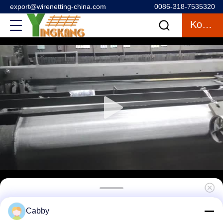
export@wirenetting-china.com
0086-318-7535320
Κουβέντα
316 Σιδηροδρομικό δίκτυο για περιφράξεις
Cabby
αυλής