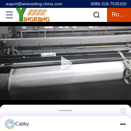
export@wirenetting-china.com
0086-318-7535320
Rozmowa
316 Stalowa sieć drutu do ogrodzenia
Cabby
dziedzińca