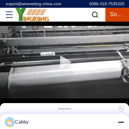
export@wirenetting-china.com
0086-318-7535320
Sohbet
316 Avlu Çitleri İçin Çelik Tel Ağı
Cabby