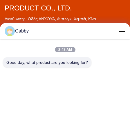
PRODUCT CO., LTD.
Διεύθυνση:
Οδός ΑΝΧΟΥΑ, Ανπίνγκ, Χεμπέι, Κίνα.
Φαξ:
0086-318-7526515
Cabby
Τηλέφωνο:
0086-318-7535320
2:43 AM
Good day, what product are you looking for?
HEBEI YINGKANG WIRE MESH PRODUCT
CO., LTD.
export@wirenetting-china.com
0086-318-7535320