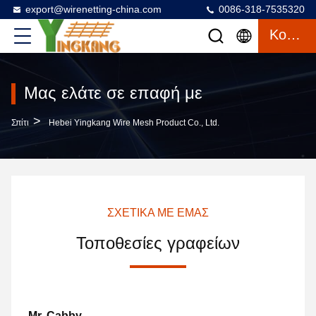
export@wirenetting-china.com
0086-318-7535320
Κουβέντα
Μας ελάτε σε επαφή με
>
Σπίτι
Hebei Yingkang Wire Mesh Product Co., Ltd.
ΣΧΕΤΙΚΆ ΜΕ ΕΜΆΣ
Τοποθεσίες γραφείων
Mr. Cabby