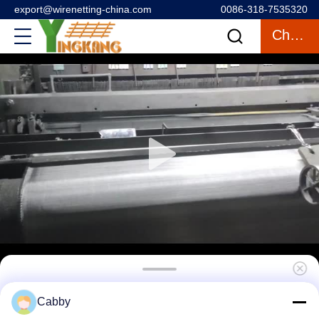
export@wirenetting-china.com
0086-318-7535320
Chatten
316 staaldraadrooster voor
Cabby
binnenplaatsbehuizing