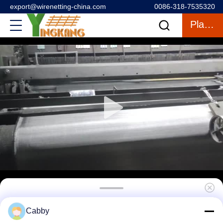
export@wirenetting-china.com
0086-318-7535320
Plaudern
304 1 X 1 Edelstahl-Drahtnetz für Festkörper-
Cabby
Screening