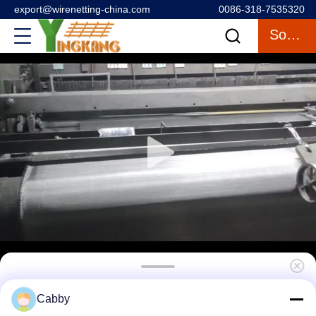
export@wirenetting-china.com
0086-318-7535320
Sohbet
Katı Tarama için 304 1 X 1 Paslanmaz Çelik
Cabby
Hasır