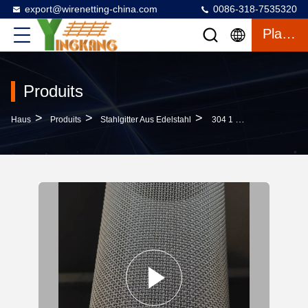
export@wirenetting-china.com
0086-318-7535320
Plaudern
Produits
>
>
>
Haus
Produits
Stahlgitter Aus Edelstahl
304 1 X 1 Edelstahl-Drahtnetz Für Festkörper-Screening