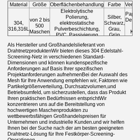
Material
Größe
Oberflächenbehandlung
Farbe
Verpa
Elektrolytische
Papier
Polierung,
Silber,
von 2 bis
Dehnfi
304,
elektrostatische
Schwarz,
500
wa
316,316L
Pulverbeschichtung,
Grau,
Maschen
Kraf
PVC, Passivierung
Grün
durch Drahtziehung
Als Hersteller und Großhandelslieferant von
DrahtnetzproduktenWir bieten dieses 304 Edelstahl-
Screening-Netz in verschiedenen Standard-
Dimensionen und können kundenspezifische
Anforderungen auf Basis Ihrer spezifischen
Projektanforderungen aufnehmenBei der Auswahl des
Mesh für Ihre Anwendung empfehlen wir, Faktoren wie
Partikelgrößenverteilung, Durchsatzvolumen,und
Betriebsumfeld, um sicherzustellen, dass das Produkt
Ihren praktischen Bedürfnissen entsprichtWir
konzentrieren uns auf die Bereitstellung von
hochwertigen Maschenprodukten zu
wettbewerbsfähigen Großhandelspreisen für
Unternehmen und industrielle Kunden.und wir helfen
Ihnen bei der Suche nach der am besten geeigneten
Drahtnetz-Lösung für Ihre Festkörper-Screening-
Operationen.