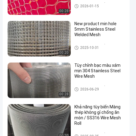
Lưới thép không gỉ
2026-01-15
00:28
New product min hole
5mm Stainless Steel
Welded Mesh
Lưới thép không gỉ
2025-10-31
00:20
Tùy chỉnh bạc màu xám
mịn 304 Stainless Steel
Wire Mesh
Lưới thép không gỉ
2026-06-29
00:28
Khả năng tùy biến Màng
thép không gỉ chống ăn
mòn / SS316 Wire Mesh
Roll
Lưới thép không gỉ
00:20