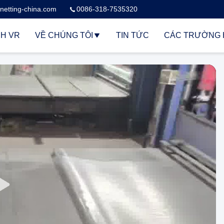
netting-china.com
0086-318-7535320
H VR
VỀ CHÚNG TÔI
TIN TỨC
CÁC TRƯỜNG