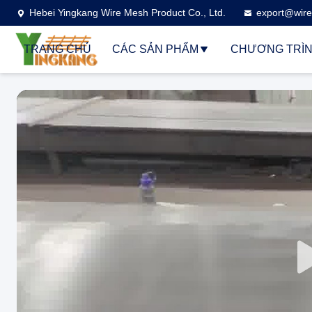
Hebei Yingkang Wire Mesh Product Co., Ltd.
export@wire
TRANG CHỦ
CÁC SẢN PHẨM
CHƯƠNG TRÌN