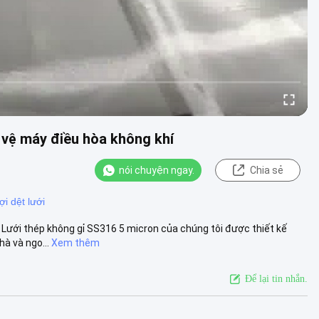
 vệ máy điều hòa không khí
nói chuyện ngay.
Chia sẻ
i dệt lưới
 Lưới thép không gỉ SS316 5 micron của chúng tôi được thiết kế
à và ngo...
Xem thêm
Để lại tin nhắn.