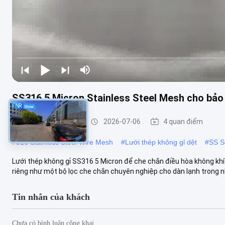
SS316 5 Micron Stainless Steel Mesh cho bảo
Lưới thép không gỉ
2026-07-06
4 quan điểm
#
316 Stainless Steel Wire Mesh
#
Lưới thép không gỉ dệt
#
SS Sợ
Lưới thép không gỉ SS316 5 Micron để che chắn điều hòa không khí
riêng như một bộ lọc che chắn chuyên nghiệp cho dàn lạnh trong nh
Tin nhắn của khách
Chưa có bình luận công khai