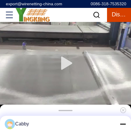
export@wirenetting-china.com
0086-318-7535320
Discuter
SS316 5 microns Maillage en acier
Cabby
inoxydable pour le blindage du climatiseur