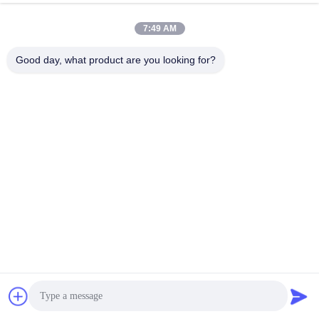
Causez Maintenant
7:49 AM
Envoyer Une Demande
Good day, what product are you looking for?
#
Maillage En Acier Inoxydable 316
#
Maille Tissée D'acier Inoxydable
#
SS Filetage De Fil De Fer Tissé
Maillage en acier inoxydable
2026-07-06
4 points de vue
SS316 maille d'acier inoxydable de 5 microns pour le blindage de
climatiseur Notre maille en acier inoxydable SS316 de 5 microns est
fabriquée sur mesure en tant que filtre de protection professionnel ...
Vue davantage
Messages du visiteur
Laissez un message.
Aucun commentaire public