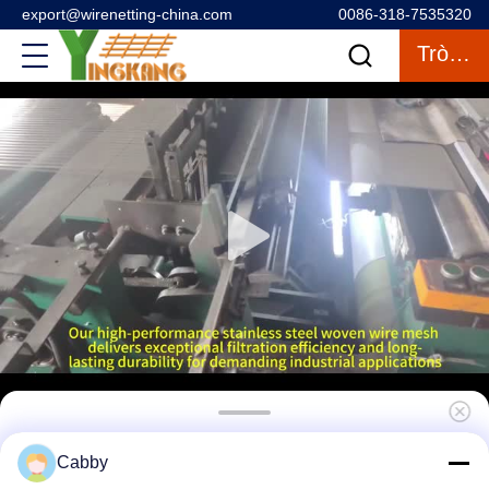
export@wirenetting-china.com
0086-318-7535320
Trò Chuyện
Tùy chỉnh bạc màu xám mịn 304 Stainless
Cabby
Steel Wire Mesh