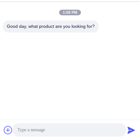
Nói Chuyện Ngay.
Gửi Yêu Cầu
1:06 PM
#
316 Stainless Steel Wire Mesh
#
Lưới Thép Không Gỉ Dệt
Good day, what product are you looking for?
#
SS Sợi Dệt Lưới
Lưới thép không gỉ
2026-06-29
4 quan điểm
可定制的304不锈钢过滤网 不锈钢丝网简介 采用优质不锈钢丝制成.它具有出色
的耐用性,耐腐蚀性和精确的过滤性能, 适于各种工业应用.我们的编织网提供多
种编织方式Bạn có thể làm điều đó, bạn có thể làm điều đó không? 不锈钢丝
网的特点 我们的不锈钢编织网具有卓越的强度,耐热性和使用寿命, 是严苛环境
的理想之选.光滑的表面可防止堵塞,均匀的编织结构确...
Xem thêm
Tin nhắn của khách
Để lại tin nhắn.
Chưa có bình luận công khai