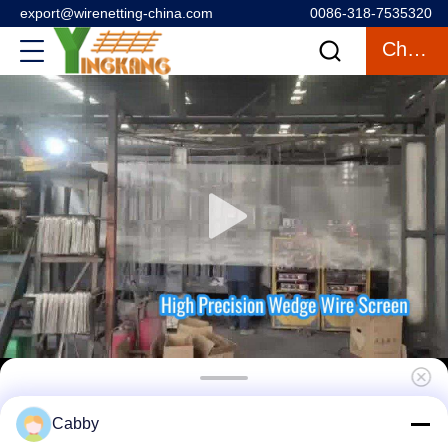
export@wirenetting-china.com
0086-318-7535320
Charlar
316 malla de alambre de acero inoxidable de
Cabby
tejido plano para aislamiento de terrazas