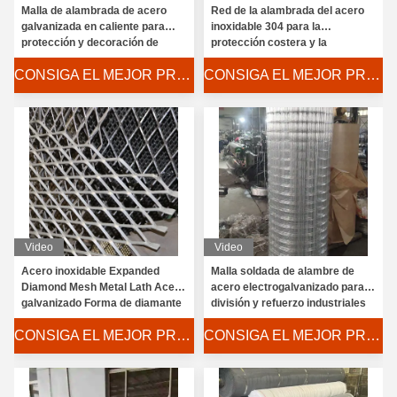
Malla de alambrada de acero
Red de la alambrada del acero
galvanizada en caliente para
inoxidable 304 para la
protección y decoración de
protección costera y la
límites
seguridad industrial
CONSIGA EL MEJOR PRECIO
CONSIGA EL MEJOR PRECIO
Video
Video
Acero inoxidable Expanded
Malla soldada de alambre de
Diamond Mesh Metal Lath Acero
acero electrogalvanizado para
galvanizado Forma de diamante
división y refuerzo industriales
0,5-3,2 m de ancho
CONSIGA EL MEJOR PRECIO
CONSIGA EL MEJOR PRECIO