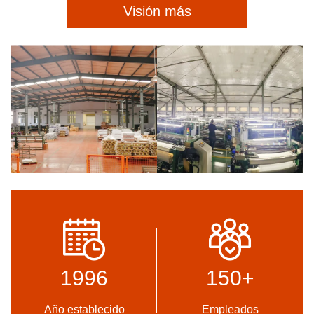
Visión más
1996
150
+
Año establecido
Empleados