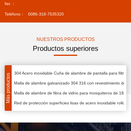
Malla Mosquitera 18x16 Negra de Acero Inoxidable Tejida para
fax.：
Malla de alambre hexagonal de latón galvanizado recubierto de
Teléfono：
0086-318-7535320
Malla de alambre de eslabones de Flying Tiger para la industria
AISI 304 malla de alambre de filtro de acero inoxidable de múltip
Malla mosquitera retráctil resistente a álcalis de fibra de vidrio t
NUESTROS PRODUCTOS
ROLLO DE MALLA METÁLICA EXPANDIDA MICRO FLYING TI
Productos superiores
Cercado de bobina de alambre de púas galvanizado 316 de alta 
Malla de alambre filtrante de acero inoxidable 304 pulido electro
304 Acero inoxidable Cuña de alambre de pantalla para filtraci
Más productos
Malla de alambre galvanizado 304 316 con revestimiento de P
Malla de alambre de fibra de vidrio para mosquiteros de 18x16
Red de protección superficies lisas de acero inoxidable rollo
Acero inoxidable galvanizado de malla de gabión hexagonal resi
Decoración de malla de cable de acero inoxidable 316 con PVC
Enlace de cadena revestido de plástico verde Cercas de malla 