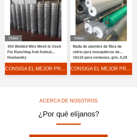
Video
Video
304 Welded Wire Mesh Is Used
Malla de alambre de fibra de
For Ranching And Animal
vidrio para mosquiteros de
Husbandry
18x16 para ventanas, gris, 0,28
mm
CONSIGA EL MEJOR PRECIO
CONSIGA EL MEJOR PRECIO
ACERCA DE NOSOTROS
¿Por qué elíjanos?