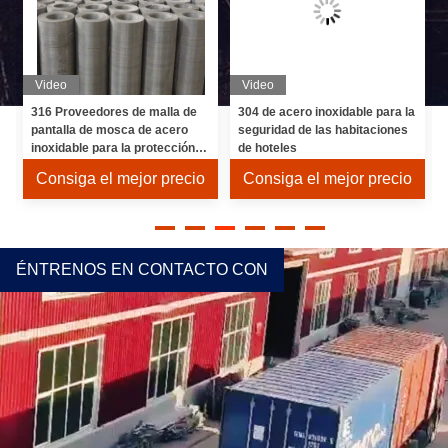
Video
Video
316 Proveedores de malla de
304 de acero inoxidable para la
e
pantalla de mosca de acero
seguridad de las habitaciones
inoxidable para la protección
de hoteles
comercial contra el robo
Consiga el mejor precio
Consiga el mejor precio
ÉNTRENOS EN CONTACTO CON