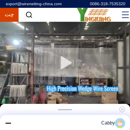
export@wirenetting-china.com
0086-318-7535320
چت
316 ريشه ساده فولاد فولاد فولادی برای عایق بندی
Cabby
تراس