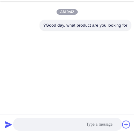
حالا حرف بزن
درخواست بفرست
9:42 AM
#
Good day, what product are you looking for?
316 شبکه سیم فولاد ضد زنگ,توری استیل ضد زنگ بافته شده,شبکه ی سیم
براق SS
Ss Woven Wire Mesh
#
Woven Stainless Steel Mesh
#
مش سیم فولادی ضد زنگ
2026-07-06
4 نظرات
316 ريشه ساده فولاد فولاد فولادی برای عایق بندی تراس شبکه ی سیم فولاد ضد زنگ
316 ما برای پروژه های جداسازی تراس ساخته شده، که تعادل کامل بین تقسیم
فضایی،مقاومت در برابر آب و هوای ساحلی و اثرات تزئینی ...
مشاهده بیشتر
پیام های بازدید کننده
پيغام بذاريد
هنوز اظهارات عمومی وجود ندارد