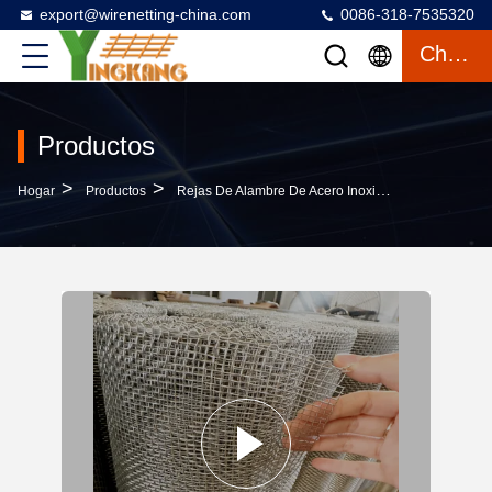
export@wirenetting-china.com
0086-318-7535320
Charlar
Productos
>
>
>
Hogar
Productos
Rejas De Alambre De Acero Inoxidable
304 De 