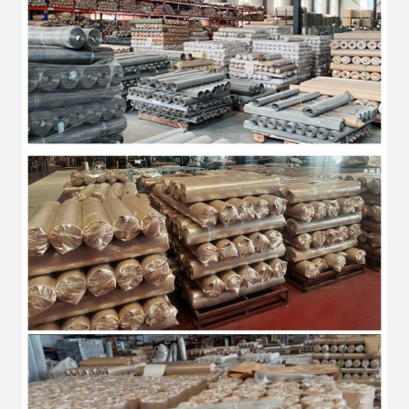
1.65 a
dos.
75 x
16; 15; 14;
¿Qué
3 x 3
12 a 80
0.3-2.0
75
13; 12
quieres
decir?
77
1.65 a
dos.
75 x
16; 15; 14;
¿Qué
3 x 4
12 a 80
0.3-2.0
100
13; 12
quieres
decir?
77
1.65 a
dos.
100 x
16; 15; 14;
¿Qué
4 x 4
12 a 80
0.3-2.0
100
13; 12
quieres
decir?
77
1.65 a
dos.
150 x
16; 15; 14;
¿Qué
6 x 6
12 a 80
0.3-2.0
150
13; 12
quieres
decir?