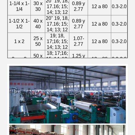
20" 19, 18,
1-1/4 x 1-
30 x
0.89 y
17.16; 15;
12 a 80
0.3-2.0
1/4
30
2.77
14; 13; 12
20" 19, 18,
1-1/2 X 1-
40 x
0.89 y
17.16; 15;
12 a 80
0.3-2.0
1/2
40
2.77
14; 13; 12
19; 18,
25 x
1.07-
1 x 2
17;16; 15;
12 a 80
0.3-2.0
50
2.77
14; 13; 12
18; 17;16;
50 x
1.25 y
2 por 2
15; 14; 13;
12 a 80
0.3-2.0
50
2.77
12
1.65 a
dos.
50 x
16; 15; 14;
¿Qué
2 x 3
12 a 80
0.3-2.0
75
13; 12
quieres
decir?
77
1.65 a
dos.
50 x
16; 15; 14;
¿Qué
2 x 4
12 a 80
0.3-2.0
100
13; 12
quieres
decir?
77