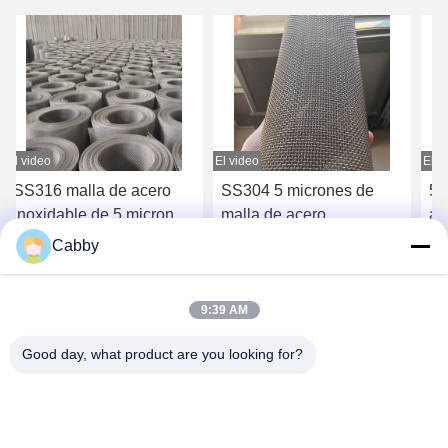
El video
El video
El v
SS316 malla de acero
SS304 5 micrones de
5 
inoxidable de 5 micrones
malla de acero
ac
para proteger el aire
inoxidable para la
re
Cabby
acondicionado
función anti mosquito
vi
Consiga el mejor precio
Consiga el mejor precio
C
9:39 AM
Good day, what product are you looking for?
HEBEI YINGKANG WIRE MESH PRODUCT