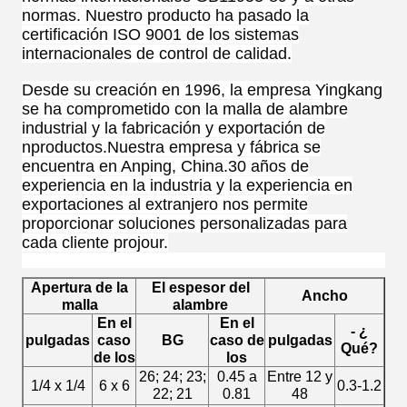
normas. Nuestro producto ha pasado la
certificación ISO 9001 de los sistemas
internacionales de control de calidad.
Desde su creación en 1996, la empresa Yingkang
se ha comprometido con la malla de alambre
industrial y la fabricación y exportación de
nproductos.Nuestra empresa y fábrica se
encuentra en Anping, China.30 años de
experiencia en la industria y la experiencia en
exportaciones al extranjero nos permite
proporcionar soluciones personalizadas para
cada cliente projour.
Apertura de la
El espesor del
Ancho
malla
alambre
En el
En el
- ¿
pulgadas
caso
BG
caso de
pulgadas
Qué?
de los
los
26; 24; 23;
0.45 a
Entre 12 y
1/4 x 1/4
6 x 6
0.3-1.2
22; 21
0.81
48