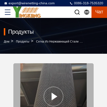
export@wirenetting-china.com
0086-318-7535320
Чат
Продукты
>
>
>
Дом
Продукты
Сетка Из Нержавеющей Стали
SS304 5 Микро