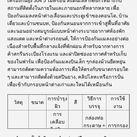
เครื่องกันยุง 304 5 ไมครอน สแตนเลส mesh เหมาะกับ
สถานที่ติดตั้งในภายในและภายนอกที่หลากหลาย เพื่อ
ป้องกันแมลงหน้าต่างเลื่อนและประตูเข้าของคอนโด, บ้าน
เดี่ยวและบ้านชนบท, ป้องกันหนอนจากการเข้าสู่พื้นที่อาศัย
และนอนอย่างสมบูรณ์แบบหน้าต่างระบายอากาศห้องพัก
แสงแดด และหน้าต่างรถยนต์, ให้การป้องกันแมลงอย่างต่อ
เนื่องสําหรับพื้นที่กลางแจ้งที่พักผ่อน สําหรับฉากทางการ
ค้าสกรีนระเบียงโรงแรม และฝาปิดช่องอากาศสําหรับเก็บ
ของในฟาร์ม เพื่อป้องกันแมลงบินเล็ก ๆกล่องม้วนยืดหยุ่น
สามารถตัดตามความต้องการเพื่อให้ตรงกับขนาดกรอบใด
ๆ และสามารถติดตั้งด้วยสปินยาง, คลิปโลหะหรือการปั่น
เพื่อเข้ากับกรอบหน้าต่างเก่าและใหม่ได้เหมือนกัน
การบํารุง
วิธีการ
การใช้
วัสดุ
ขนาด
สี
ผิว
บรรจุ
งาน
การ
กล่องท่อ
เคลือบ
กระดาษ +
การกรอง
ไฟฟ้า,
จาก 2
สีเงิน
หนังยืด PE
ของเหลว