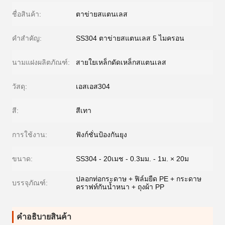
ชื่อสินค้า:
ตาข่ายสแตนเลส
คำสำคัญ:
SS304 ตาข่ายสแตนเลส 5 ไมครอน
นามแฝงผลิตภัณฑ์:
สายใยเหล็กดัดเหล็กสแตนเลส
วัสดุ:
เอสเอส304
สี:
สีเทา
การใช้งาน:
ฟังก์ชั่นป้องกันยุง
ขนาด:
SS304 - 20เมช - 0.3มม. - 1ม. × 20ม
ปลอกท่อกระดาษ + ฟิล์มยืด PE + กระดาษ
บรรจุภัณฑ์:
คราฟท์กันน้ำหนา + ถุงผ้า PP
คําอธิบายสินค้า