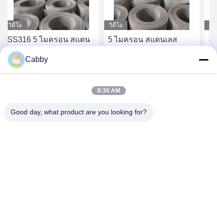
วิดีโอ
วิดีโอ
วิด
SS316 5 ไมครอน สแตน
5 ไมครอน สแตนเลส
ล
เลส Mesh สําหรับเครื่อง
Mesh สําหรับความ
ธร
Cabby
ปรับอากาศป้องกัน
ต้านทานลมทราย
ไฟ
บั
หา ราคา ที่ ดี ที่สุด
หา ราคา ที่ ดี ที่สุด
8:30 AM
Good day, what product are you looking for?
HEBEI YINGKANG WIRE MESH PRODUCT
CO., LTD.
export@wirenetting-china.com
0086-318-7535320