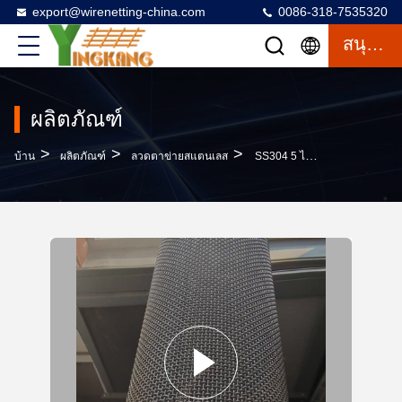
export@wirenetting-china.com
0086-318-7535320
สนุกสนาน
ผลิตภัณฑ์
>
>
>
บ้าน
ผลิตภัณฑ์
ลวดตาข่ายสแตนเลส
SS304 5 ไมครอน สแตนเลส Mesh สําหรับ Anti Mosquito การทํางาน