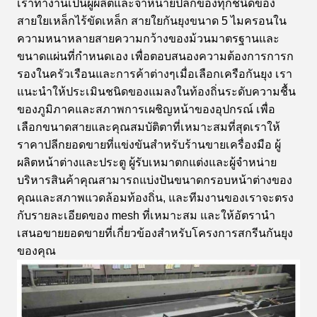
การ
เราทํางานเป็นผู้ผลิตและจําหน่ายปลีกของทุกชนิดของ
หน้าตา
สีดํา สี
+ กระดาษ
การ
304,
เคลือบผิว
สายใยเหล็กไร้ขัดเหล็ก สายใยกันยุงขนาด 5 ไมครอนใน
316,316L
ถึง 500
เทา สี
kraft กันน้ํา
ป้องกันรั้ว
ข้นไฟฟ้า
ความหนาหลายสายความกว้างของม้วนมาตรฐานและ
หน้าตา
เขียว
หนา +
การ
สแตตติก,
ขนาดแผ่นที่กําหนดเอง เพื่อตอบสนองความต้องการการก
กระเป๋า
ตกแต่ง
พีวีซี, การ
รองในครัวเรือนและการค้าต่างๆเมื่อเลือกเครือกันยุง เรา
เยื่อ PP
ลดลม
แนะนําให้ประเมินชนิดของแมลงในท้องถิ่นระดับความชื้น
ของภูมิภาคและสภาพการเผชิญหน้าของอุปกรณ์ เพื่อ
เลือกขนาดสายและคุณสมบัติตาที่เหมาะสมที่สุดเราให้
ราคาปลีกยอดขายที่แข่งขันสําหรับร้านขายเครื่องมือ ผู้
ผลิตหน้าต่างและประตู ผู้รับเหมาตกแต่งและผู้จําหน่าย
บริหารสินค้าคุณสามารถแบ่งปันขนาดกรอบหน้าต่างของ
คุณและสภาพแวดล้อมท้องถิ่น, และทีมงานของเราจะตรง
กับรายละเอียดของ mesh ที่เหมาะสม และให้อัตรานํา
เสนอขายยอดขายที่เกี่ยวข้องสําหรับโครงการสกรีนกันยุง
ของคุณ