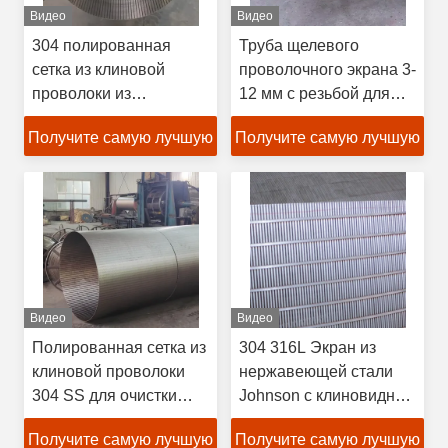
Видео
Видео
304 полированная
Труба щелевого
сетка из клиновой
проволочного экрана 3-
проволоки из
12 мм с резьбой для
нержавеющей стали
фильтра
Получите самую лучшую
Получите самую лучшую
для фильтрации
цену
цену
Видео
Видео
Полированная сетка из
304 316L Экран из
клиновой проволоки
нержавеющей стали
304 SS для очистки
Johnson с клиновидной
воды и разделения
проволокой 1x2 мм 2x3
Получите самую лучшую
Получите самую лучшую
твердой и жидкой фаз
мм