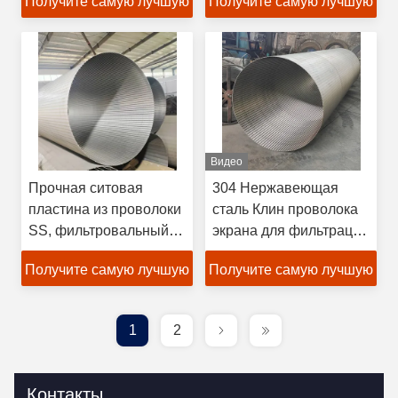
Получите самую лучшую
Получите самую лучшую
прямоугольное
отверстие
цену
цену
Видео
Прочная ситовая
304 Нержавеющая
пластина из проволоки
сталь Клин проволока
SS, фильтровальный
экрана для фильтрации
экран, макс. 6 м,
Клин проволока фильтр
Получите самую лучшую
Получите самую лучшую
щелевое отверстие
экрана подкормка
цену
цену
1
2
Контакты