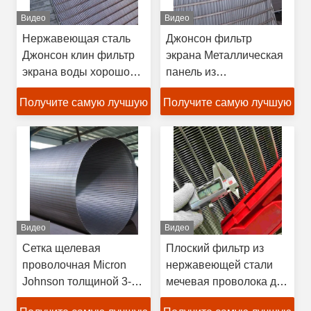
Видео
Видео
Нержавеющая сталь
Джонсон фильтр
Джонсон клин фильтр
экрана Металлическая
экрана воды хорошо
панель из
экрана круглая форма
нержавеющей стали
Получите самую лучшую
Получите самую лучшую
Клин проволока экрана
для воды нефти
цену
цену
скважины фильтр
Видео
Видео
Сетка щелевая
Плоский фильтр из
проволочная Micron
нержавеющей стали
Johnson толщиной 3-12
мечевая проволока для
мм для фильтрации
вибрирующего сита