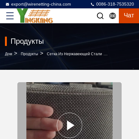
export@wirenetting-china.com
0086-318-7535320
Чат
Продукты
>
>
>
Дом
Продукты
Сетка Из Нержавеющей Стали
Ячеистая Сеть