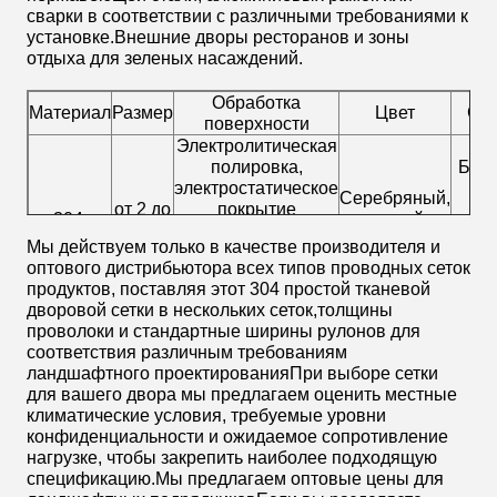
сварки в соответствии с различными требованиями к
установке.Внешние дворы ресторанов и зоны
отдыха для зеленых насаждений.
Обработка
Материал
Размер
Цвет
Спо
поверхности
Электролитическая
полировка,
Бума
электростатическое
P
Серебряный,
от 2 до
покрытие
304,
черный,
500
порошковым
316,316L
серый,
Мы действуем только в качестве производителя и
масел
покрытием, ПВХ,
водо
зеленый
оптового дистрибьютора всех типов проводных сеток
пассивация
краф
продуктов, поставляя этот 304 простой тканевой
проволочного
тк
дворовой сетки в нескольких сеток,толщины
рисунка
проволоки и стандартные ширины рулонов для
соответствия различным требованиям
ландшафтного проектированияПри выборе сетки
для вашего двора мы предлагаем оценить местные
климатические условия, требуемые уровни
конфиденциальности и ожидаемое сопротивление
нагрузке, чтобы закрепить наиболее подходящую
спецификацию.Мы предлагаем оптовые цены для