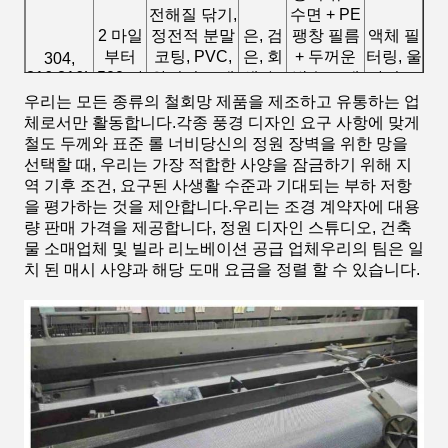
전해질 닦기,
수면 + PE
2 마일
정전적 분말
은, 검
팽창 필름
액체 필
부터
코팅, PVC,
은, 회
+ 두꺼운
터링, 울
304,
316,316L
500 마
와이어 드래
색, 녹
방수 크래
타리 보
일까지
잉 패시베이
색
프트 종이
호, 장식
우리는 모든 종류의 철회망 제품을 제조하고 유통하는 업
션
+ PP 직물
체로서만 활동합니다.각종 풍경 디자인 요구 사항에 맞게
가방
철도 두께와 표준 롤 너비당신의 정원 장벽을 위한 망을
선택할 때, 우리는 가장 적합한 사양을 잠금하기 위해 지
역 기후 조건, 요구된 사생활 수준과 기대되는 부하 저항
을 평가하는 것을 제안합니다.우리는 조경 계약자에 대용
량 판매 가격을 제공합니다, 정원 디자인 스튜디오, 건축
물 소매업체 및 빌라 리노베이션 공급 업체우리의 팀은 일
치 된 매시 사양과 해당 도매 요금을 정렬 할 수 있습니다.