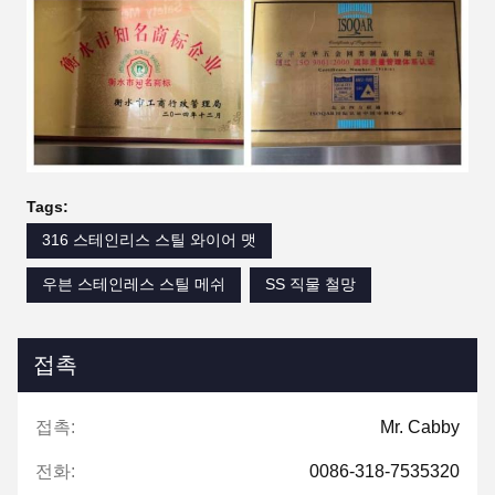
Tags:
316 스테인리스 스틸 와이어 맷
우븐 스테인레스 스틸 메쉬
SS 직물 철망
접촉
접촉:
Mr. Cabby
전화:
0086-318-7535320