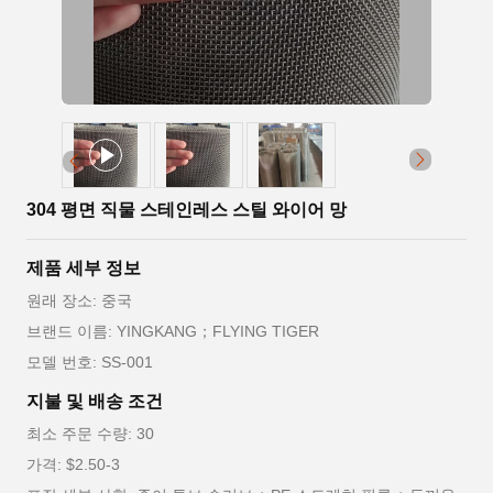
304 평면 직물 스테인레스 스틸 와이어 망
제품 세부 정보
원래 장소: 중국
브랜드 이름: YINGKANG；FLYING TIGER
모델 번호: SS-001
지불 및 배송 조건
최소 주문 수량: 30
가격: $2.50-3