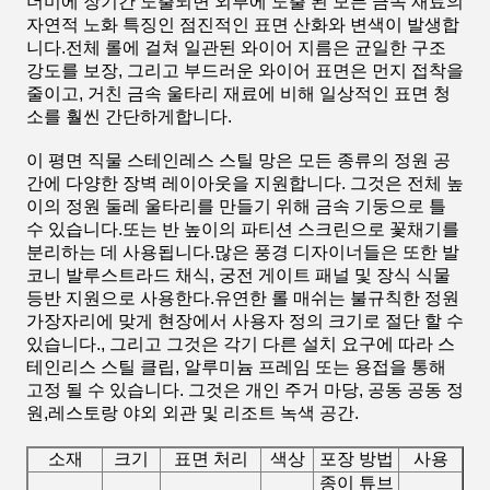
더미에 장기간 노출되면 외부에 노출 된 모든 금속 재료의
자연적 노화 특징인 점진적인 표면 산화와 변색이 발생합
니다.전체 롤에 걸쳐 일관된 와이어 지름은 균일한 구조
강도를 보장, 그리고 부드러운 와이어 표면은 먼지 접착을
줄이고, 거친 금속 울타리 재료에 비해 일상적인 표면 청
소를 훨씬 간단하게합니다.
이 평면 직물 스테인레스 스틸 망은 모든 종류의 정원 공
간에 다양한 장벽 레이아웃을 지원합니다. 그것은 전체 높
이의 정원 둘레 울타리를 만들기 위해 금속 기둥으로 틀
수 있습니다.또는 반 높이의 파티션 스크린으로 꽃채기를
분리하는 데 사용됩니다.많은 풍경 디자이너들은 또한 발
코니 발루스트라드 채식, 궁전 게이트 패널 및 장식 식물
등반 지원으로 사용한다.유연한 롤 매쉬는 불규칙한 정원
가장자리에 맞게 현장에서 사용자 정의 크기로 절단 할 수
있습니다., 그리고 그것은 각기 다른 설치 요구에 따라 스
테인리스 스틸 클립, 알루미늄 프레임 또는 용접을 통해
고정 될 수 있습니다. 그것은 개인 주거 마당, 공동 공동 정
원,레스토랑 야외 외관 및 리조트 녹색 공간.
소재
크기
표면 처리
색상
포장 방법
사용
종이 튜브