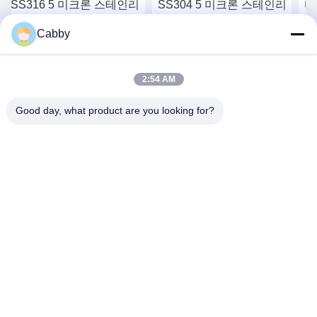
SS316 5 미크론 스테인리
SS304 5 미크론 스테인리
바
스 스틸 셰어 에어컨 보호
스 스틸 메쉬
마
Cabby
틸
최고의 가격을 얻으십시오
최고의 가격을 얻으십시오
최
2:54 AM
Good day, what product are you looking for?
HEBEI YINGKANG WIRE MESH PRODUCT
CO., LTD.
export@wirenetting-china.com
0086-318-7535320
안후아 도로 1번, 안핑, 헤베이, 중국