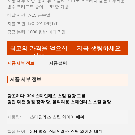
포장 세부 사항: 종이 튜브 슬리브 + PE 스트레치 필름 + 두꺼운
방수 크래프트 종이 + PP 짠 가방
배달 시간: 7-15 근무일
지불 조건: L/C,D/A,D/P,T/T
공급 능력: 1000 평방 미터 7 일
최고의 가격을 얻으십
지금 챗팅하세요
시오
제품 세부 정보
제품 설명
제품 세부 정보
강조하다:
304 스테인레스 스틸 철망 그물
,
평면 엮은 정원 장막 망
,
울타리용 스테인레스 스틸 철망
제품명:
스테인레스 스틸 와이어 메쉬
핵심 단어:
304 평직 스테인레스 스틸 와이어 메쉬