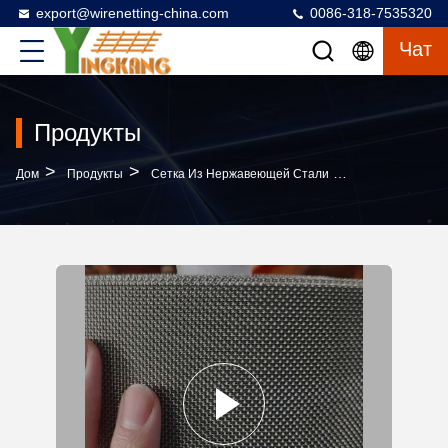
export@wirenetting-china.com
0086-318-7535320
Чат
Продукты
>
>
>
Дом
Продукты
Сетка Из Нержавеющей Стали
316 Сетка Из 