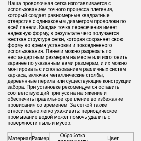
Наша проволочная сетка изготавливается с
использованием точного процесса плетения,
который создает равномерные квадратные
отверстия с одинаковым диаметром проволоки по
всей панели. Каждая точка пересечения имеет
надежную форму, в результате чего получается
жесткая структура сетки, которая сохраняет свою
форму во время установки и повседневного
использования. Панели можно разрезать по
нестандартным размерам на месте или изготовить
заранее по указанным вами размерам, и их можно
монтировать с использованием различных систем
каркаса, включая металлические столбы,
деревянные перила или существующие конструкции
забора. При установке рекомендуется оставить
соответствующий припуск на натяжение и
обеспечить правильное крепление во избежание
провисания со временем. За сеткой также
относительно легко ухаживать: периодическое
промывание водой может помочь удалить с
поверхности пыль и мусор.
Обработка
Материал
Размер
Цвет
Сп