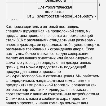
поверхности
Рук
Электролитическая
тр
полировка,
От 2
электростатическое
Серебристый,
п
304,
меш до
порошковое
черный,
316,316Л
500
покрытие, ПВХ,
серый,
Как производитель и оптовый поставщик,
вод
меш
пассивация
зеленый
специализирующийся на проволочной сетке, мы
к
волочением
предлагаем проволочные сетки из нержавеющей
тк
проволоки.
стали 316 с различными стандартными размерами
п
ячеек и диаметрами проволоки, чтобы удовлетворить
различные требования к ограждению двора. Если
вам нужна более мелкая сетка для содержания
мелких домашних животных или более открытые
сетчатые узоры для определения декоративных
границ, мы можем предоставить подходящий
продукт для вашего проекта по
конкурентоспособным оптовым ценам. Мы работаем
с подрядчиками, ландшафтными компаниями и
предприятиями розничной торговли, предлагая как
оптовые партии, так и индивидуальные заказы в
соответствии с вашими конкретными потребностями.
Свяжитесь с нами и сообщите характеристики
вашего проекта, и наша команда поможет вам