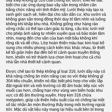
dây thép không gỉ 316 của chúng tôi, được thiết kế đặc
biệt cho các ứng dụng bao vây sân trong nhằm cân
bằng chức năng với tính thẩm mỹ. Lưới thép này tạo ra
ranh giới sạch sẽ, hiện đại cho sân dân cư, khu vườn và
không gian sân trong đồng thời duy trì tầm nhìn và luồng
không khí khắp khu nhà. Không giống như hàng rào
vững chắc có thể tạo cảm giác tù túng, cấu trúc lưới mở
cho phép ánh sáng tự nhiên xuyên qua và bảo toàn tầm
nhìn, mang đến cho sân của bạn một bầu không khí
rộng rãi và dễ chịu. Lớp hoàn thiện màu bạc kim loại bổ
sung cho nhiều phong cách kiến ​​trúc khác nhau, từ thiết
kế tối giản hiện đại đến bố trí cảnh quan truyền thống
hơn, khiến nó trở thành lựa chọn linh hoạt cho cả chủ
nhà lẫn nhà thiết kế cảnh quan.
Được chế tạo từ thép không gỉ loại 316, lưới dây này có
khả năng chống ăn mòn nâng cao so với thép không gỉ
304 tiêu chuẩn, khiến nó đặc biệt phù hợp cho việc lắp
đặt ngoài trời và môi trường có độ ẩm hoặc tiếp xúc với
muối cao hơn, chẳng hạn như vùng ven biển hoặc khu
vực có độ ẩm thường xuyên. Hợp kim 316 chứa
molypden, giúp cải thiện hiệu suất của nó chống lại một
số tác nhân ăn mòn thường thấy trong môi trường ngoài
trời. Mặc dù vật liệu này mang lại hiệu suất bền bỉ trong