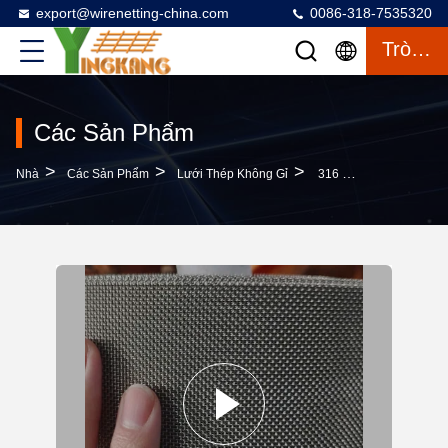
export@wirenetting-china.com
0086-318-7535320
Trò Chuyện
Các Sản Phẩm
>
>
>
Nhà
Các Sản Phẩm
Lưới Thép Không Gỉ
316 Thép Dây Lưới Cho Sân Bao Vây