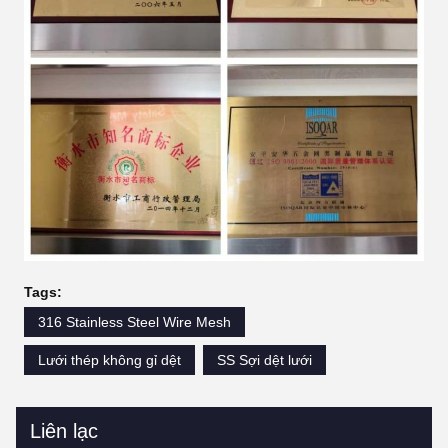
Tags:
316 Stainless Steel Wire Mesh
Lưới thép không gỉ dệt
SS Sợi dệt lưới
Liên lạc