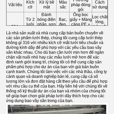
Kích
Xử lý bề
Màu
Cách
Vật liệu
pháp đóng
cỡ
mặt
sắc
sử dụng
gói
Đánh
Ống bọc
Lọc chất
Từ 2
bóng điện
Bạc,
giấy + Màng
lỏng,
lưới
phân, sơn
đen,
căng PE +
304,
bảo vệ
đến
tĩnh điện,
xám,
giấy kraft
316,316L
hàng
Là nhà sản xuất và nhà cung cấp bán buôn chuyên về
500
PVC, thụ
xanh
chống thấm
rào,
các sản phẩm lưới thép, chúng tôi cung cấp lưới thép
lưới
động kéo
lá cây
dày + Túi
trang trí
không gỉ 316 với nhiều kích cỡ mắt lưới tiêu chuẩn và
dây
dệt PP
đường kính dây để phù hợp với các yêu cầu bao vây
sân khác nhau. Cho dù bạn cần lưới mịn hơn để ngăn
chặn vật nuôi nhỏ hay các mẫu lưới mở hơn để xác
định ranh giới trang trí, chúng tôi có thể cung cấp sản
phẩm phù hợp cho dự án của bạn với giá bán buôn
cạnh tranh. Chúng tôi làm việc với các nhà thầu, công ty
cảnh quan và doanh nghiệp bán lẻ, cung cấp cả số
lượng lớn và đơn đặt hàng cắt theo yêu cầu để phù hợp
với nhu cầu cụ thể của bạn. Hãy liên hệ với chúng tôi về
thông số kỹ thuật dự án của bạn và nhóm của chúng tôi
sẽ giúp bạn chọn giải pháp lưới dây thích hợp cho các
ứng dụng bao vây sân trong của bạn.