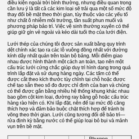
điều kiện ngoài trời bình thường, nhưng điều quan trọng
cần lưu ý là tất cả các kim loại sẽ trải qua một số mức độ
thay đổi bề mặt theo thời gian, tùy thuộc vào các yếu tố
như chất ô nhiễm môi trường, tần suất phun muối và
phương pháp bảo trì. Việc vệ sinh thường xuyên có thể
giúp giữ gìn vẻ ngoài và kéo dài tuổi thọ của lưới điện.
Lưới thép của chúng tôi được sản xuất bằng quy trình
dệt chính xác tạo ra các lỗ vuông đồng nhất với đường
kính dây nhất quán trên toàn bộ bảng. Mỗi điểm giao
nhau được hình thành một cách an toàn, tạo nên một
cấu trúc lưới cứng chắc giúp duy trì hình dạng trong quá
trình lắp đặt và sử dụng hàng ngày. Các tấm có thể
được cắt theo kích thước tùy chỉnh tại chỗ hoặc được
chế tạo sẵn theo số đo được chỉ định của bạn và chúng
có thể được gắn bằng nhiều hệ thống khung khác nhau
bao gồm cột kim loại, đường ray bằng gỗ hoặc cấu trúc
hàng rào hiện có. Khi lắp đặt, nên để lại mức độ căng
thích hợp và đảm bảo buộc chặt thích hợp để tránh bị
võng theo thời gian. Lưới cũng tương đối dễ bảo trì—
rửa định kỳ bằng nước có thể giúp loại bỏ bụi và mảnh
vụn trên bề mặt.
Phương