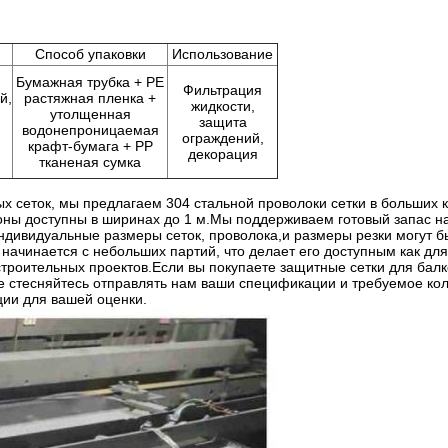
.
Способ упаковки
Использование
Бумажная трубка + PE
Фильтрация
й,
растяжная пленка +
жидкости,
утолщенная
защита
водонепроницаемая
ограждений,
крафт-бумага + PP
декорация
тканеная сумка
х сеток, мы предлагаем 304 стальной проволоки сетки в больших к
оны доступны в ширинах до 1 м.Мы поддерживаем готовый запас н
ндивидуальные размеры сеток, проволока,и размеры резки могут б
начинается с небольших партий, что делает его доступным как для
строительных проектов.Если вы покупаете защитные сетки для бал
не стесняйтесь отправлять нам ваши спецификации и требуемое кол
ции для вашей оценки.