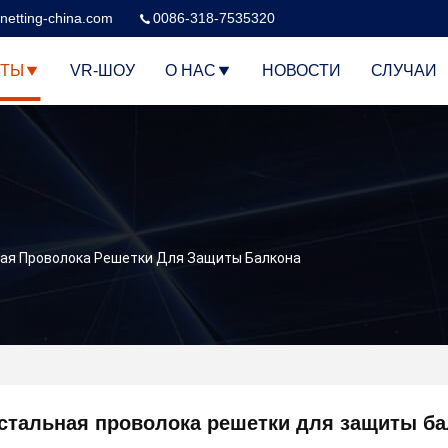
netting-china.com
0086-318-7535320
КТЫ
VR-ШОУ
О НАС
НОВОСТИ
СЛУЧАИ
ная Проволока Решетки Для Защиты Балкона
 стальная проволока решетки для защиты б