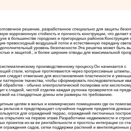
долговечное решение, разработанное специально для защиты безо
ную коррозионную стойкость и прочность конструкции, что делает 
ухе в большинстве городских и пригородных районов.Конструкция с
е превосходный воздушный поток и естественную передачу света,
 дополнительный уровень безопасности.Эта решетка может быть в
стью и защитой., и более широкие отводы для максимальной прозр
 систематическому производственному процессу.Он начинается с
ющей стали, которые протягиваются через прогрессивные штампы
ания следует отжигание для восстановления пластичности и уменьш
м паттерном ткачества, чтобы сформировать последовательные кв
ой обработке - обычно электролитической полировке или кислотном
дит к гладкой, чистой отделке.каждая рулонка проверяется на пре
резкой на стандартные длины или размеры по требованию.
щитным целям в жилых и коммерческих помещениях.где он помогае
ы рельсов и предотвращает случайное падение предметов домашн
ользуется для ограждений террас, ограждений лестничных построе
 на открытиях на первом этаже.Разработчики недвижимости и стро
ных проектов из-за ее рентабельности и простоты интеграции со с
я ограждения садов, сетки поддержки растений и вентиляционных 