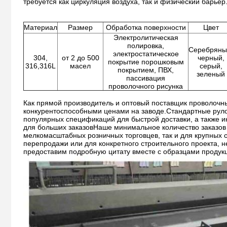
требуется как циркуляция воздуха, так и физический барьер
Материал
Размер
Обработка поверхности
Цвет
Электролитическая
полировка,
Серебряны
электростатическое
304,
от 2 до 500
черный,
покрытие порошковым
316,316L
масел
серый,
покрытием, ПВХ,
зеленый
пассивация
проволочного рисунка
Как прямой производитель и оптовый поставщик проволочны
конкурентоспособными ценами на заводе.Стандартные рул
популярных спецификаций для быстрой доставки, а также и
для больших заказовНаше минимальное количество заказов 
мелкомасштабных розничных торговцев, так и для крупных 
перепродажи или для конкретного строительного проекта, 
предоставим подробную цитату вместе с образцами продук