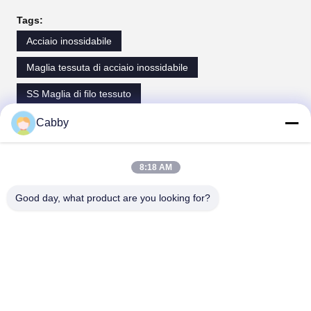
Tags:
Acciaio inossidabile
Maglia tessuta di acciaio inossidabile
SS Maglia di filo tessuto
Cabby
Contatti
8:18 AM
Contatti:
Mr. Cabby
Good day, what product are you looking for?
Tel:
0086-318-7535320
Fax:
0086-318-7526515