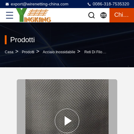
export@wirenetting-china.com
0086-318-7535320
Chiacchierata
Prodotti
>
>
>
Casa
Prodotti
Acciaio Inossidabile
Reti Di Filo Di Acciaio 304 Per La Protezione Dei Balconi