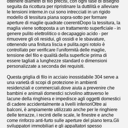
ottenere diametri di filo precisi, con ogni fase di disegno
seguita da ricottura per ripristinare la duttilità e alleviare
le tensioni interne.in cui sono intrecciati in un rigido
modello di tessitura piana sopra-sotto per formare
aperture di maglie quadrate coerentiDopo la tessitura, la
maglia viene sottoposta a un trattamento superficiale - in
genere pulito elettrolitico o decapaggio acido - per
rimuovere gli oli residui, gli ossidi e le sbavature,
ottenendo una finitura liscia e pulita.ogni rotolo è
controllato per verificare l'uniformità delle maglie,
tensione del filo e qualità della superficie prima di
essere tagliati a lunghezze standard o dimensioni
personalizzate a seconda dei requisiti.
Questa griglia di filo in acciaio inossidabile 304 serve a
una varietà di scopi di protezione in ambienti
residenziali e commerciali.dove aiuta a prevenire che
bambini e animali domestici scivolino attraverso le
lacune della ringhiera e impedisce agli oggetti domestici
di cadere accidentalmente a livelli inferioriOltre ai
balconi, è ampiamente utilizzato anche per le ringhiere
delle terrazze, i recinti delle scale, le finestre e anche
come rinforzo anti-furto sulle aperture del piano terra.Gli
sviluppatori immobiliari e gli appaltatori spesso