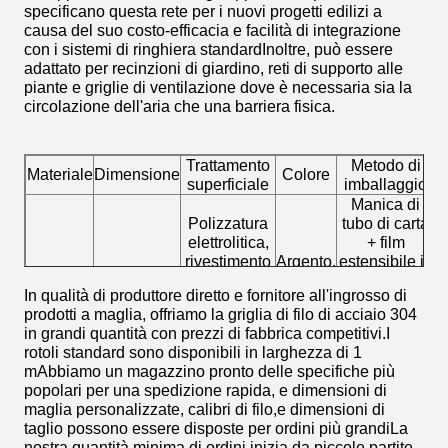
specificano questa rete per i nuovi progetti edilizi a
causa del suo costo-efficacia e facilità di integrazione
con i sistemi di ringhiera standardInoltre, può essere
adattato per recinzioni di giardino, reti di supporto alle
piante e griglie di ventilazione dove è necessaria sia la
circolazione dell'aria che una barriera fisica.
Trattamento
Metodo di
Materiale
Dimensione
Colore
U
superficiale
imballaggio
Manica di
Polizzatura
tubo di carta
elettrolitica,
+ film
rivestimento
Argento,
estensibile in
304,
Da 2 a 500
elettrostatico
nero,
PE + carta
In qualità di produttore diretto e fornitore all'ingrosso di
316,316L
maglie
in polvere,
grigio,
kraft
prodotti a maglia, offriamo la griglia di filo di acciaio 304
PVC,
verde
impermeabile
in grandi quantità con prezzi di fabbrica competitivi.I
passivazione
ispessita +
d
rotoli standard sono disponibili in larghezza di 1
del filo
sacchetto
mAbbiamo un magazzino pronto delle specifiche più
tessuto in PP
popolari per una spedizione rapida, e dimensioni di
maglia personalizzate, calibri di filo,e dimensioni di
taglio possono essere disposte per ordini più grandiLa
nostra quantità minima di ordini inizia da piccole partite,