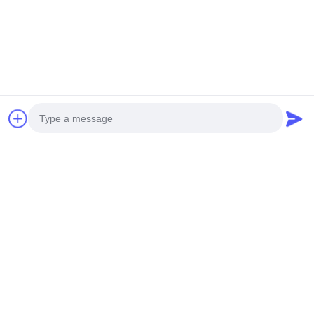
Ora chiacchieri
Spedicaci
Photo
Video Call
Audio Call
Invii