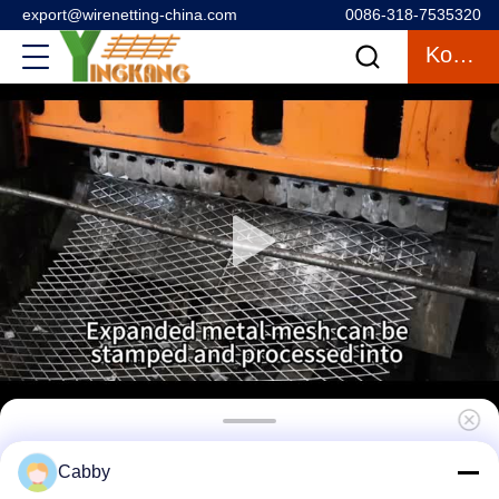
export@wirenetting-china.com
0086-318-7535320
Κουβέντα
4x8 φύλλο ανοξείδωτου χάλυβα εκτεταμένο
Cabby
μεταλλικό πλέγμα με διαμάντι και