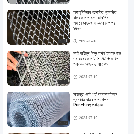
অ্যালুমিনিয়াম প্রসারিত প্রসারিত
ধাতব জাল ডায়মন্ড আকৃতির
অ্যানোডাইজড পাউডার লেপ পৃষ্ঠ
চিকিত্সা
প্রসারিত ধাতু জাল
00:21
2025-07-10
ভারী দায়িত্ব নিম্ন কার্বন ইস্পাত ধাতু
ওয়াকওয়ে জাল 2-8 মিমি প্রসারিত
গ্যালভানাইজড ইস্পাত জাল
প্রসারিত ধাতু জাল
2025-07-10
00:20
মাইক্রো ছোট গর্ত গ্যালভানাইজড
প্রসারিত ধাতব জাল রোলস
Punching প্রক্রিয়া
প্রসারিত ধাতু জাল
2025-07-10
00:29