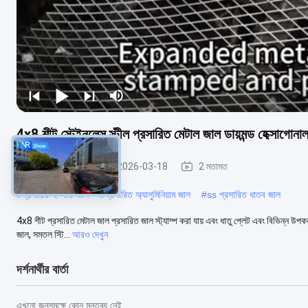
4x8 শীট স্টেইনলেস স্টীল প্রসারিত মেটাল জাল ডায়মন্ড হেক্সাগোনাল 
প্রসারিত ধাতু জাল
2026-03-18
2 মতামত
#
প্রসারিত ইস্পাত জাল
#
প্রসারিত অ্যালুমিনিয়াম জাল
#
ss প্রসারিত ধাতব জাল
4x8 শীট প্রসারিত মেটাল জাল প্রসারিত জাল স্ট্যাম্প করা যায় এবং ধাতু প্লেট এবং বিভিন্ন উপকরণ ব
জাল, সমতল স্টি...
আরও দেখুন
দর্শনার্থীর বার্তা
এখনো জনসমক্ষে কোন মন্তব্য নেই