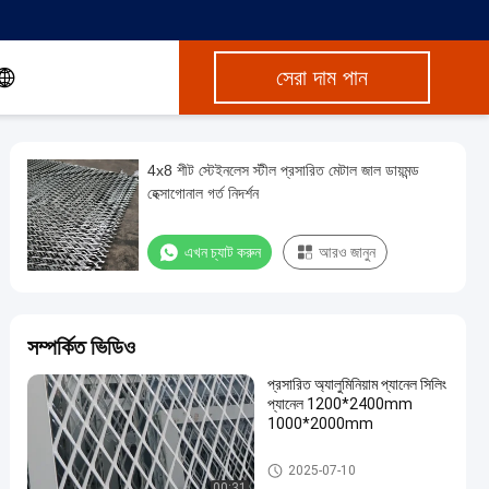
সেরা দাম পান
4x8 শীট স্টেইনলেস স্টীল প্রসারিত মেটাল জাল ডায়মন্ড
হেক্সাগোনাল গর্ত নিদর্শন
এখন চ্যাট করুন
আরও জানুন
সম্পর্কিত ভিডিও
প্রসারিত অ্যালুমিনিয়াম প্যানেল সিলিং
প্যানেল 1200*2400mm
1000*2000mm
প্রসারিত ধাতু জাল
2025-07-10
00:31