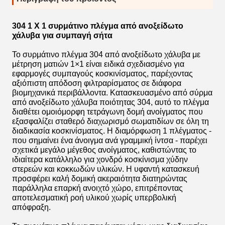
304 1 X 1 συρμάτινο πλέγμα από ανοξείδωτο
χάλυβα για συμπαγή σήτα
Το συρμάτινο πλέγμα 304 από ανοξείδωτο χάλυβα με
μέτρηση ματιών 1×1 είναι ειδικά σχεδιασμένο για
εφαρμογές συμπαγούς κοσκινίσματος, παρέχοντας
αξιόπιστη απόδοση φιλτραρίσματος σε διάφορα
βιομηχανικά περιβάλλοντα. Κατασκευασμένο από σύρμα
από ανοξείδωτο χάλυβα ποιότητας 304, αυτό το πλέγμα
διαθέτει ομοιόμορφη τετράγωνη δομή ανοίγματος που
εξασφαλίζει σταθερό διαχωρισμό σωματιδίων σε όλη τη
διαδικασία κοσκινίσματος. Η διαμόρφωση 1 πλέγματος -
που σημαίνει ένα άνοιγμα ανά γραμμική ίντσα - παρέχει
σχετικά μεγάλο μέγεθος ανοίγματος, καθιστώντας το
ιδιαίτερα κατάλληλο για χονδρό κοσκίνισμα χύδην
στερεών και κοκκωδών υλικών. Η υφαντή κατασκευή
προσφέρει καλή δομική ακεραιότητα διατηρώντας
παράλληλα επαρκή ανοιχτό χώρο, επιτρέποντας
αποτελεσματική ροή υλικού χωρίς υπερβολική
απόφραξη.