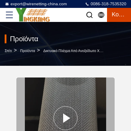
export@wirenetting-china.com
0086-318-7535320
Κουβέντα
Προϊόντα
>
>
>
Σπίτι
Προϊόντα
Δικτυακό Πλέγμα Από Ανοξείδωτο Χάλυβα
304 1 X