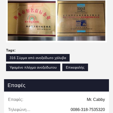
Tags:
316 Σύρμα από ανοξείδωτο χάλυβα
Υφαμένο πλέγμα ανοξείδωτου
Επικεφαλής
Επαφές
Επαφές:
Mr. Cabby
Τηλεφώνημα:
0086-318-7535320