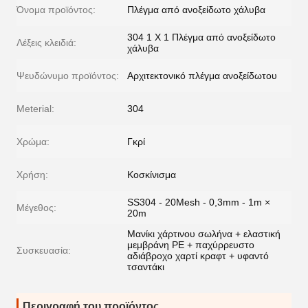
Όνομα προϊόντος:
Πλέγμα από ανοξείδωτο χάλυβα
304 1 Χ 1 Πλέγμα από ανοξείδωτο
Λέξεις κλειδιά:
χάλυβα
Ψευδώνυμο προϊόντος:
Αρχιτεκτονικό πλέγμα ανοξείδωτου
Meterial:
304
Χρώμα:
Γκρί
Χρήση:
Κοσκίνισμα
SS304 - 20Mesh - 0,3mm - 1m ×
Μέγεθος:
20m
Μανίκι χάρτινου σωλήνα + ελαστική
μεμβράνη PE + παχύρρευστο
Συσκευασία:
αδιάβροχο χαρτί κραφτ + υφαντό
τσαντάκι
Περιγραφή του προϊόντος