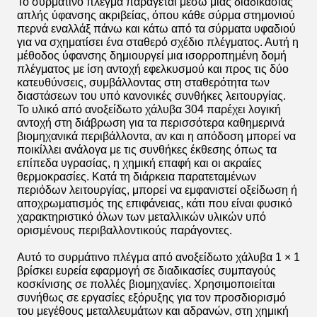
Το συρμάτινο πλέγμα παράγεται μέσω μιας διαδικασίας
απλής ύφανσης ακριβείας, όπου κάθε σύρμα στημονιού
περνά εναλλάξ πάνω και κάτω από τα σύρματα υφαδιού
για να σχηματίσει ένα σταθερό σχέδιο πλέγματος. Αυτή η
μέθοδος ύφανσης δημιουργεί μια ισορροπημένη δομή
πλέγματος με ίση αντοχή εφελκυσμού και προς τις δύο
κατευθύνσεις, συμβάλλοντας στη σταθερότητα των
διαστάσεων του υπό κανονικές συνθήκες λειτουργίας.
Το υλικό από ανοξείδωτο χάλυβα 304 παρέχει λογική
αντοχή στη διάβρωση για τα περισσότερα καθημερινά
βιομηχανικά περιβάλλοντα, αν και η απόδοση μπορεί να
ποικίλλει ανάλογα με τις συνθήκες έκθεσης όπως τα
επίπεδα υγρασίας, η χημική επαφή και οι ακραίες
θερμοκρασίες. Κατά τη διάρκεια παρατεταμένων
περιόδων λειτουργίας, μπορεί να εμφανιστεί οξείδωση ή
αποχρωματισμός της επιφάνειας, κάτι που είναι φυσικό
χαρακτηριστικό όλων των μεταλλικών υλικών υπό
ορισμένους περιβαλλοντικούς παράγοντες.
Αυτό το συρμάτινο πλέγμα από ανοξείδωτο χάλυβα 1 × 1
βρίσκει ευρεία εφαρμογή σε διαδικασίες συμπαγούς
κοσκίνισης σε πολλές βιομηχανίες. Χρησιμοποιείται
συνήθως σε εργασίες εξόρυξης για τον προσδιορισμό
του μεγέθους μεταλλευμάτων και αδρανών, στη χημική