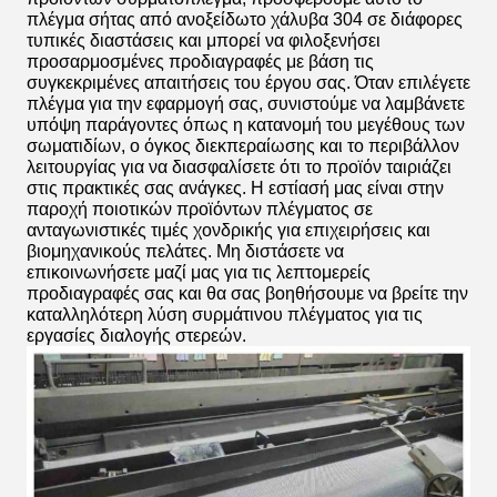
παχύρρευστο
π
mesh
παθητικοποίηση
πράσινο
πλέγμα σήτας από ανοξείδωτο χάλυβα 304 σε διάφορες
αδιάβροχο
δ
τραβήγματος
τυπικές διαστάσεις και μπορεί να φιλοξενήσει
χαρτί κραφτ +
σύρματος
προσαρμοσμένες προδιαγραφές με βάση τις
υφαντό
συγκεκριμένες απαιτήσεις του έργου σας. Όταν επιλέγετε
τσαντάκι PP
πλέγμα για την εφαρμογή σας, συνιστούμε να λαμβάνετε
υπόψη παράγοντες όπως η κατανομή του μεγέθους των
σωματιδίων, ο όγκος διεκπεραίωσης και το περιβάλλον
λειτουργίας για να διασφαλίσετε ότι το προϊόν ταιριάζει
στις πρακτικές σας ανάγκες. Η εστίασή μας είναι στην
παροχή ποιοτικών προϊόντων πλέγματος σε
ανταγωνιστικές τιμές χονδρικής για επιχειρήσεις και
βιομηχανικούς πελάτες. Μη διστάσετε να
επικοινωνήσετε μαζί μας για τις λεπτομερείς
προδιαγραφές σας και θα σας βοηθήσουμε να βρείτε την
καταλληλότερη λύση συρμάτινου πλέγματος για τις
εργασίες διαλογής στερεών.