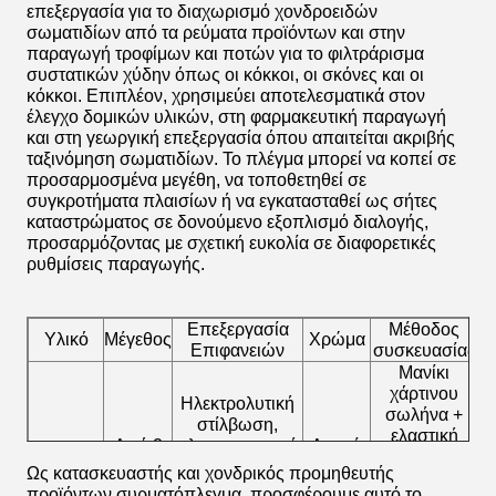
επεξεργασία για το διαχωρισμό χονδροειδών
σωματιδίων από τα ρεύματα προϊόντων και στην
παραγωγή τροφίμων και ποτών για το φιλτράρισμα
συστατικών χύδην όπως οι κόκκοι, οι σκόνες και οι
κόκκοι. Επιπλέον, χρησιμεύει αποτελεσματικά στον
έλεγχο δομικών υλικών, στη φαρμακευτική παραγωγή
και στη γεωργική επεξεργασία όπου απαιτείται ακριβής
ταξινόμηση σωματιδίων. Το πλέγμα μπορεί να κοπεί σε
προσαρμοσμένα μεγέθη, να τοποθετηθεί σε
συγκροτήματα πλαισίων ή να εγκατασταθεί ως σήτες
καταστρώματος σε δονούμενο εξοπλισμό διαλογής,
προσαρμόζοντας με σχετική ευκολία σε διαφορετικές
ρυθμίσεις παραγωγής.
Επεξεργασία
Μέθοδος
Υλικό
Μέγεθος
Χρώμα
Επιφανειών
συσκευασίας
Μανίκι
χάρτινου
Ηλεκτρολυτική
σωλήνα +
στίλβωση,
ελαστική
Φ
Από 2
ηλεκτροστατική
Ασημί,
μεμβράνη PE
304,
mesh
βαφή πούδρας,
μαύρο,
Ως κατασκευαστής και χονδρικός προμηθευτής
+
π
316.316L
έως 500
PVC,
γκρι,
προϊόντων συρματόπλεγμα, προσφέρουμε αυτό το