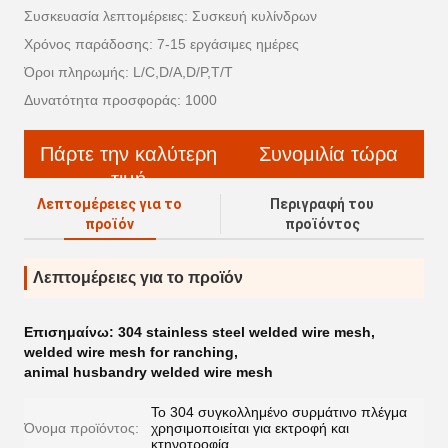
Συσκευασία λεπτομέρειες: Συσκευή κυλίνδρων
Χρόνος παράδοσης: 7-15 εργάσιμες ημέρες
Όροι πληρωμής: L/C,D/A,D/P,T/T
Δυνατότητα προσφοράς: 1000
Πάρτε την καλύτερη
Συνομιλία τώρα
τιμή
Λεπτομέρειες για το
Περιγραφή του
προϊόν
προϊόντος
Λεπτομέρειες για το προϊόν
Επισημαίνω:
304 stainless steel welded wire mesh
,
welded wire mesh for ranching
,
animal husbandry welded wire mesh
Το 304 συγκολλημένο συρμάτινο πλέγμα
Όνομα προϊόντος:
χρησιμοποιείται για εκτροφή και
κτηνοτροφία