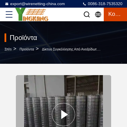
export@wirenetting-china.com
0086-318-7535320
Κουβέντα
Προϊόντα
>
>
>
Σπίτι
Προϊόντα
Δίκτυο Συγκόλλησης Από Ανοξείδωτο Χάλυβα
304 