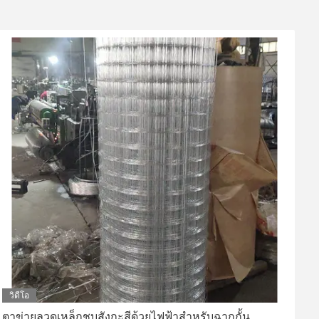
วิดีโอ
ตาข่ายลวดเหล็กชุบสังกะสีด้วยไฟฟ้าสำหรับฉากกั้น
ต