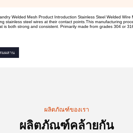
dry Welded Mesh Product Introduction Stainless Steel Welded Wire Me
ng stainless steel wires at their contact points.This manufacturing proc
at is both strong and consistent. Primarily made from grades 304 or 316
ผสมผสาน
ผลิตภัณฑ์ของเรา
ผลิตภัณฑ์คล้ายกัน