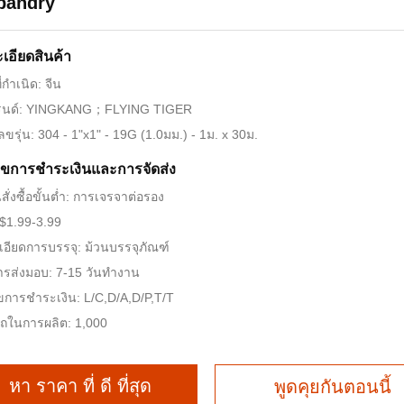
bandry
เอียดสินค้า
่กำเนิด: จีน
บรนด์: YINGKANG；FLYING TIGER
ขรุ่น: 304 - 1"x1" - 19G (1.0มม.) - 1ม. x 30ม.
นไขการชําระเงินและการจัดส่ง
ั่งซื้อขั้นต่ำ: การเจรจาต่อรอง
$1.99-3.99
อียดการบรรจุ: ม้วนบรรจุภัณฑ์
ารส่งมอบ: 7-15 วันทำงาน
ไขการชำระเงิน: L/C,D/A,D/P,T/T
ถในการผลิต: 1,000
หา ราคา ที่ ดี ที่สุด
พูดคุยกันตอนนี้