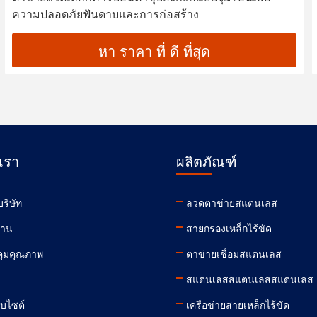
ความปลอดภัยฟันดาบและการก่อสร้าง
หา ราคา ที่ ดี ที่สุด
บเรา
ผลิตภัณฑ์
ริษัท
ลวดตาข่ายสแตนเลส
งาน
สายกรองเหล็กไร้ขัด
ุมคุณภาพ
ตาข่ายเชื่อมสแตนเลส
า
สแตนเลสสแตนเลสสแตนเลส
็บไซต์
เครือข่ายสายเหล็กไร้ขัด