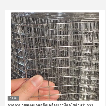
วิดีโอ
ลวดตาข่ายสเตนเลสสตีลเคลือบเงาที่สดใสสำหรับการ