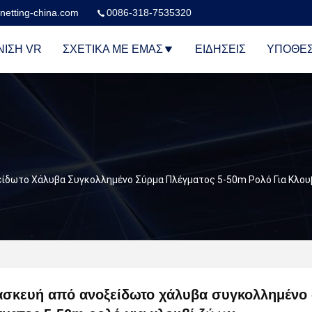
netting-china.com
0086-318-7535320
ΙΣΗ VR
ΣΧΕΤΙΚΆ ΜΕ ΕΜΆΣ
ΕΙΔΉΣΕΙΣ
ΥΠΟΘΈΣ
είδωτο Χάλυβα Συγκολλημένο Σύρμα Πλέγματος 5-50m Ρολό Για Κλο
ασκευή από ανοξείδωτο χάλυβα συγκολλημένο