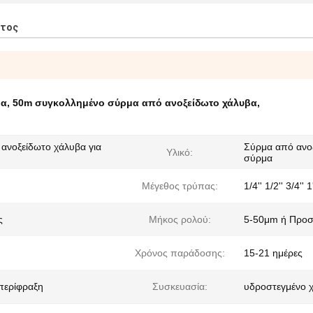
ντος
βα
,
50m συγκολλημένο σύρμα από ανοξείδωτο χάλυβα
,
ανοξείδωτο χάλυβα για
Σύρμα από ανοξ
Υλικό:
σύρμα
Μέγεθος τρύπας:
1/4'' 1/2'' 3/4'' 1
ς
Μήκος ρολού:
5-50μm ή Προ
Χρόνος παράδοσης:
15-21 ημέρες
περίφραξη
Συσκευασία:
υδροστεγμένο χα