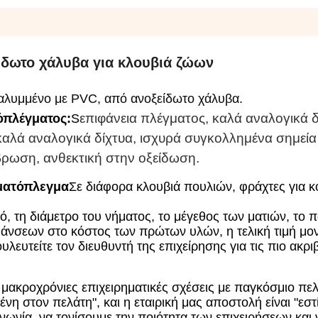
ίδωτο χάλυβα για κλουβιά ζώων
καλυμμένο με PVC, από ανοξείδωτο χάλυβα.
επιφάνεια πλέγματος, καλά αναλογικά δ
όπλέγματος:
S
καλά αναλογικά δίχτυα, ισχυρά συγκολλημένα σημεία
βρωση, ανθεκτική στην οξείδωση.
ματόπλεγμα
Σε διάφορα κλουβιά πουλιών, φράχτες για κ
, τη διάμετρο του νήματος, το μέγεθος των ματιών, το π
υμάνσεων στο κόστος των πρώτων υλών, η τελική τιμή μο
ευτείτε τον διευθυντή της επιχείρησης για τις πιο ακριβ
αι μακροχρόνιες επιχειρηματικές σχέσεις με παγκόσμιο πε
ένη στον πελάτη", και η εταιρική μας αποστολή είναι "εσ
ωνία, να τονίσουμε την ποιότητα των επιχειρήσεων και 