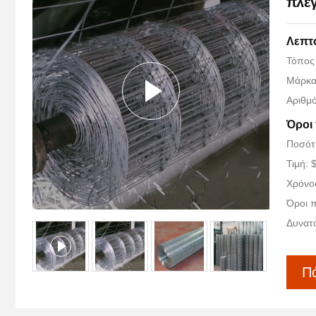
πλέ
Λεπτο
Τόπος
Μάρκα
Αριθμό
Όροι
Ποσότ
Τιμή: 
Χρόνο
Όροι π
Δυνατ
Πά