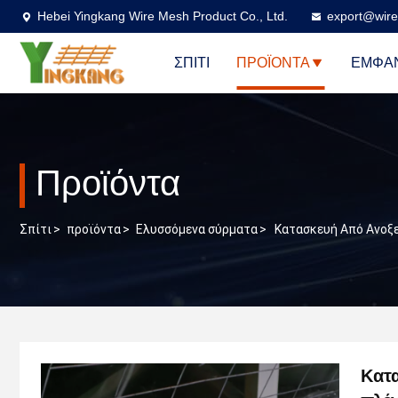
Hebei Yingkang Wire Mesh Product Co., Ltd.
export@wire
ΣΠΊΤΙ
ΠΡΟΪΌΝΤΑ
ΕΜΦΆΝ
Προϊόντα
Σπίτι
>
προϊόντα
>
Ελυσσόμενα σύρματα
>
Κατασκευή Από Ανοξ
Κατ