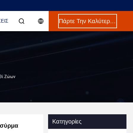
Πάρτε Την Καλύτερη Τιμή
ΕΙΣ
υβί Ζώων
Κατηγορίες
 σύρμα