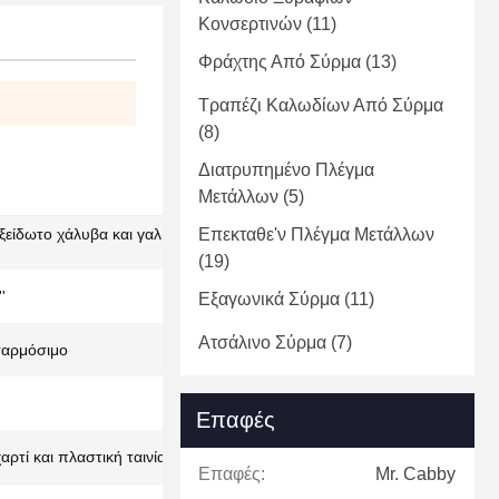
Κονσερτινών
(11)
Φράχτης Από Σύρμα
(13)
Τραπέζι Καλωδίων Από Σύρμα
(8)
Διατρυπημένο Πλέγμα
Μετάλλων
(5)
είδωτο χάλυβα και γαλβανισμένο σιδερένιο
Επεκταθε'ν Πλέγμα Μετάλλων
(19)
''
Εξαγωνικά Σύρμα
(11)
Ατσάλινο Σύρμα
(7)
σαρμόσιμο
Επαφές
ρτί και πλαστική ταινία
Επαφές:
Mr. Cabby