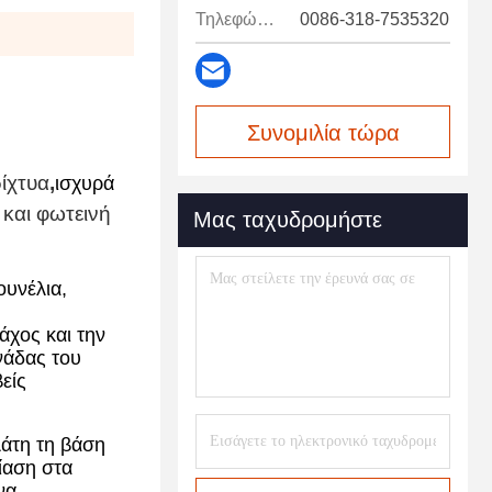
Τηλεφώνημα:
0086-318-7535320
Συνομιλία τώρα
ίχτυα
,
ισχυρά
 και φωτεινή
Μας ταχυδρομήστε
ουνέλια,
άχος και την
νάδας του
είς
λάτη τη βάση
τίαση στα
να