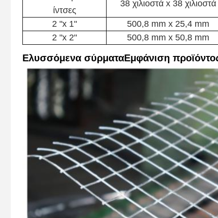
38 χιλιοστά x 38 χιλιοστά
ίντσες
2 "x 1"
500,8 mm x 25,4 mm
2 "x 2"
500,8 mm x 50,8 mm
Ελυσσόμενα σύρματα
Εμφάνιση προϊόντο