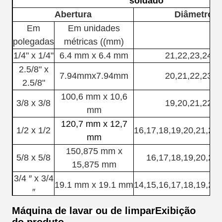
soldado
Abertura
Diâmetro d
Em
Em unidades
polegadas
métricas ((mm)
1/4" x 1/4"
6.4 mm x 6.4 mm
21,22,23,24,2
2.5/8" x
7.94mmx7.94mm
20,21,22,23,2
2.5/8"
100,6 mm x 10,6
3/8 x 3/8
19,20,21,22,2
mm
120,7 mm x 12,7
1/2 x 1/2
16,17,18,19,20,21,22,
mm
150,875 mm x
5/8 x 5/8
16,17,18,19,20,21,
15,875 mm
3/4 ′′ x 3/4
19.1 mm x 19.1 mm
14,15,16,17,18,19,20,
′′
250,4 mm x 12,7
Máquina de lavar ou de limpar
Exibição
1 "x 1/2"
14,15,16,17,18,19,2
mm