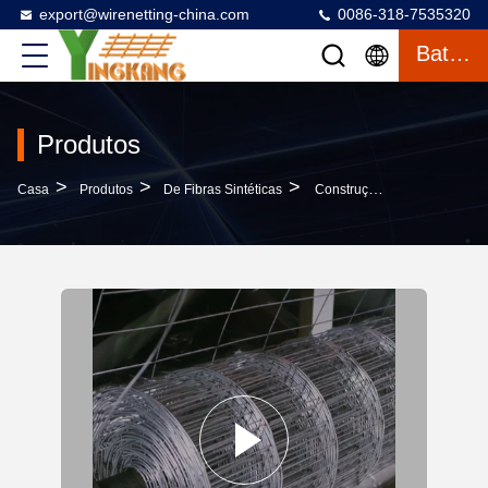
export@wirenetting-china.com
0086-318-7535320
Bater Papo
Produtos
>
>
>
Casa
Produtos
De Fibras Sintéticas
Construção De Aço Inoxidável De Malha De Arame-Soldado 5-50m Rolo Para Gaiola Animal