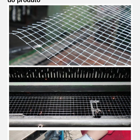
do produto
"x 1"
25.4mmX25.4mm
14,15,16,17,18,19,
1-1/4 "x 1-
31.75mmx31.75mm
14,15,16,17,18,19,
1/4"
1-1/2 "x 1-
38 mm x 38 mm
13,14,15,16,17,1
1/2"
500,8 mm x 25,4
2 "x 1"
13,14,15,16,17,1
mm
500,8 mm x 50,8
2 x 2
12,13,14,15,16,1
mm