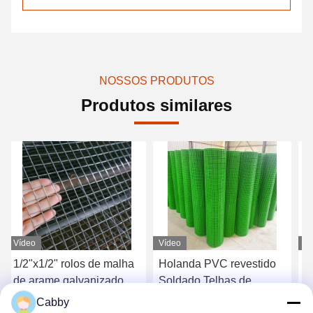
NOSSOS PRODUTOS
Produtos similares
Vídeo
Vídeo
Ví
1/2"x1/2" rolos de malha
Holanda PVC revestido
G
de arame galvanizado
Soldado Telhas de
r
soldado para cerca de
vedação malha Grilo de
e
Cabby