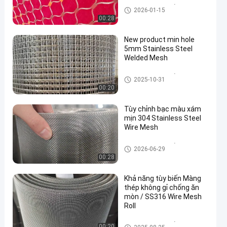
Lưới thép không gỉ
2026-01-15
00:28
New product min hole
5mm Stainless Steel
Welded Mesh
Lưới thép không gỉ
2025-10-31
00:20
Tùy chỉnh bạc màu xám
mịn 304 Stainless Steel
Wire Mesh
Lưới thép không gỉ
2026-06-29
00:28
Khả năng tùy biến Màng
thép không gỉ chống ăn
mòn / SS316 Wire Mesh
Roll
Lưới thép không gỉ
00:20