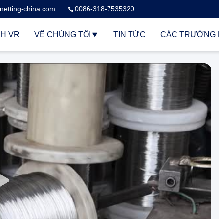
netting-china.com
0086-318-7535320
H VR
VỀ CHÚNG TÔI
TIN TỨC
CÁC TRƯỜNG