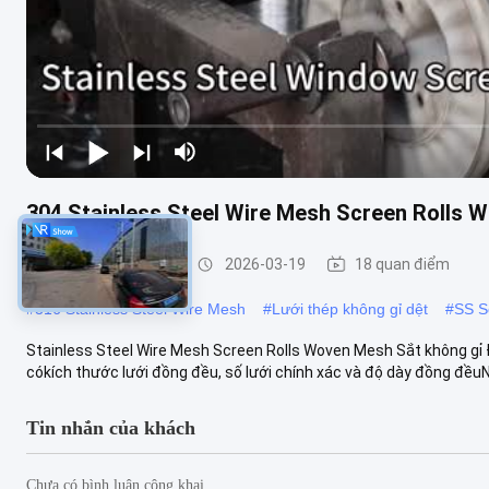
304 Stainless Steel Wire Mesh Screen Rolls 
Lưới thép không gỉ
2026-03-19
18 quan điểm
#
316 Stainless Steel Wire Mesh
#
Lưới thép không gỉ dệt
#
SS Sợ
Stainless Steel Wire Mesh Screen Rolls Woven Mesh Sắt không gỉ 
cókích thước lưới đồng đều, số lưới chính xác và độ dày đồng đềuN
Tin nhắn của khách
Chưa có bình luận công khai