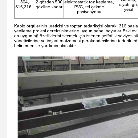
304,
2 gözden 500
elektrostatik toz kaplama,
siyah, gri,
316,316L
gözüne kadar
PVC, tel çekme
yeşil
pasivasyonu
Kablo örgülerinin üreticisi ve toptan tedarikçisi olarak, 316 pasl
yenileme projesi gereksinimlerine uygun panel boyutlarıEski evi
en uygun ağ özelliklerini seçmek için istenen şeffaflık seviyesin
yöneticilerine ve inşaat malzemesi perakendecilerine tedarik ediyo
belirlemenize yardımcı olacaktır..