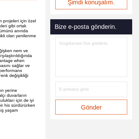
Şimdi konuşalım.
projeleri için özel
eri gibi ortak
Bize e-posta gönderin.
ünümünü anında
ikli olan yenilenme
değişken nem ve
şılaştırıldığında
dvantage when
masını sağlar ve
 performans
enk değişikliği
ın yerine
lçı duvarların
lukları için de iyi
bir his sürdürürken
Gönder
nmiş yaşam