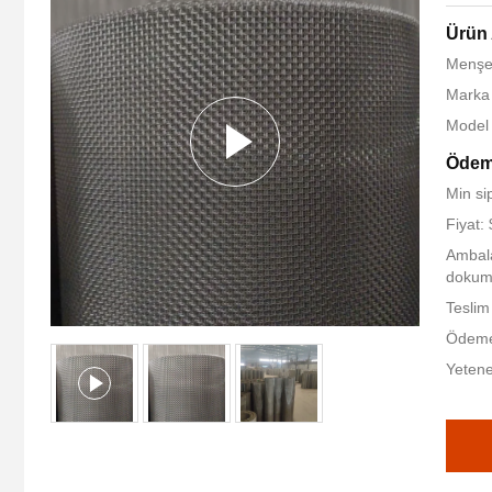
Ürün 
Menşe 
Marka
Model
Ödeme
Min si
Fiyat:
Ambalaj
dokum
Teslim
Ödeme 
Yetene