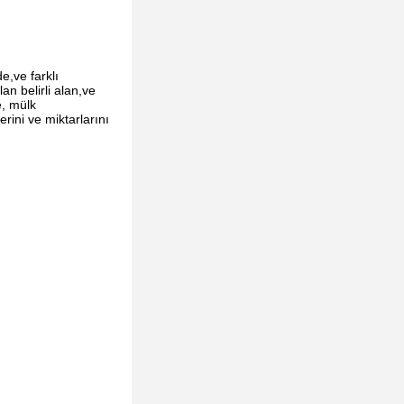
e,ve farklı
n belirli alan,ve
e, mülk
rini ve miktarlarını