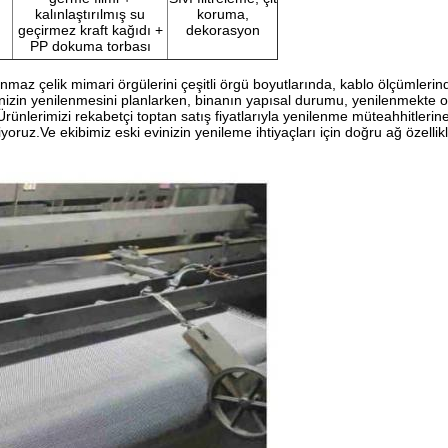
kalınlaştırılmış su
koruma,
geçirmez kraft kağıdı +
dekorasyon
PP dokuma torbası
anmaz çelik mimari örgülerini çeşitli örgü boyutlarında, kablo ölçümlerind
nizin yenilenmesini planlarken, binanın yapısal durumu, yenilenmekte ola
iÜrünlerimizi rekabetçi toptan satış fiyatlarıyla yenilenme müteahhitlerin
ruz.Ve ekibimiz eski evinizin yenileme ihtiyaçları için doğru ağ özellikle