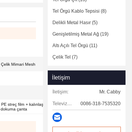
Tel Örgü Kablo Tepsisi
(8)
Delikli Metal Hasır
(5)
Genişletilmiş Metal Ağ
(19)
Altı Açılı Tel Örgü
(11)
Çelik Tel
(7)
Çelik Mimari Mesh
İletişim
İletişim:
Mr. Cabby
Televizyon:
0086-318-7535320
 + PE streç film + kalınlaştırılmış su geçirmez
P dokuma çanta