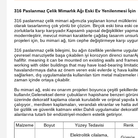
316 Paslanmaz Çelik Mimarlık Ağı Eski Ev Yenilenmesi İçin
316 paslanmaz çelik mimari ağımızla yaşlanan konut mülklerini ca
olarak tasarlanmış çok yönlü bir çözüm. Birçok eski bina eski c
zorluklarla karşı karşıyadır.Kapsamlı yapısal değişiklikler ya
modernleştirir, mevcut mimari karakterle çağdaş tasarım unsurları
projeleri için, bu mimari ağ, tüm cephe değiştirmeye karşı uygun m
316 paslanmaz çelik bileşimi, bu ağın özellikle yenileme uygul
çevresel maruziyetle başa çıkabilen iyi korozyon direnci sunarA
hafiftir. meaning it can be mounted on existing walls and frame
working with older buildings that may have load-bearing limita
havalandırmaya daha az önem veren eski evlerde iç hava kalite
sağlarken, dış uygulamalarda kullanılan tüm metal malzemeler içi
zaman içinde ortaya çıkabilir.
Bu mimari ağ, eski ev onarım projeleri boyunca çeşitli şekillerd
kullanılır,Geleneksel demir çubukların hapishane benzeri görü
üzerinde dekoratif kaplama olarak kurulabilir ve orijinal yapıda ku
çalışıyor., merdiven kaplamaları, verandalı ekranlar ve hatta avl
bir gizlilik ve güvenlik katmanı ekler.Dahili uygulamalar dekorat
alanlarına tutarlı bir endüstriyel-modern estetik getiriyor.
Malzeme
Boyut
Yüzey Tedavisi
Renk
Elektrolitik cilalama,
Gümüş,