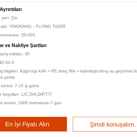
Ayrıntıları
yeri: Çin
 adı: YINGKANG；FLYING TIGER
 numarası: SS-001
 ve Nakliye Şartları
pariş miktarı: 30
 $2.50-3
 bilgileri: Kağıt tüp kılıfı + PE streç film + kalınlaştırılmış su geçirmez 
a çanta
 süresi: 7-15 iş günü
koşulları: L/C,D/A,D/P,T/T
k temini: 1000 metrekare-7 gün
En İyi Fiyatı Alın
Şimdi konuşalım.