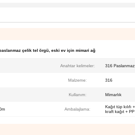
paslanmaz çelik tel örgü
,
eski ev için mimari ağ
Anahtar kelimeler:
316 Paslanmaz 
Malzeme:
316
Kullanım:
Mimarlık
Kağıt tüp kılıfı
20m
Ambalajlama:
kraft kağıt + P