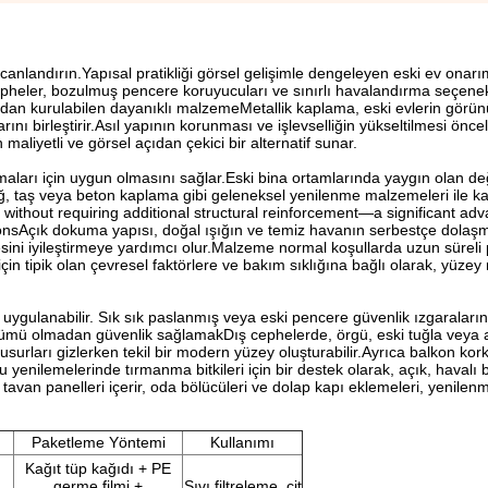
nlandırın.Yapısal pratikliği görsel gelişimle dengeleyen eski ev onarım 
epheler, bozulmuş pencere koruyucuları ve sınırlı havalandırma seçenekl
pmadan kurulabilen dayanıklı malzemeMetallik kaplama, eski evlerin gör
nı birleştirir.Asıl yapının korunması ve işlevselliğin yükseltilmesi öncel
aliyetli ve görsel açıdan çekici bir alternatif sunar.
amaları için uygun olmasını sağlar.Eski bina ortamlarında yaygın olan 
ğ, taş veya beton kaplama gibi geleneksel yenilenme malzemeleri ile kar
s without requiring additional structural reinforcement—a significant a
tionsAçık dokuma yapısı, doğal ışığın ve temiz havanın serbestçe dolaş
sini iyileştirmeye yardımcı olur.Malzeme normal koşullarda uzun süreli
n tipik olan çevresel faktörlere ve bakım sıklığına bağlı olarak, yüzey r
e uygulanabilir. Sık sık paslanmış veya eski pencere güvenlik ızgaraların
nümü olmadan güvenlik sağlamakDış cephelerde, örgü, eski tuğla veya a
surları gizlerken tekil bir modern yüzey oluşturabilir.Ayrıca balkon korku
u yenilemelerinde tırmanma bitkileri için bir destek olarak, açık, havalı 
if tavan panelleri içerir, oda bölücüleri ve dolap kapı eklemeleri, yenile
Paketleme Yöntemi
Kullanımı
Kağıt tüp kağıdı + PE
germe filmi +
Sıvı filtreleme, çit