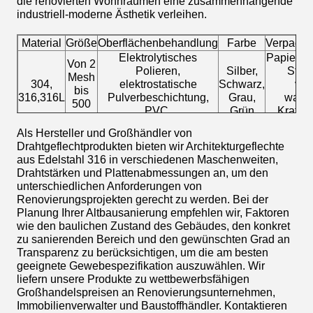
die renovierten Wohnräumen eine zusammenhängende
industriell-moderne Ästhetik verleihen.
Material
Größe
Oberflächenbehandlung
Farbe
Verpack
Elektrolytisches
Papierroh
Von 2
Polieren,
Silber,
Stret
Mesh
304,
elektrostatische
Schwarz,
ver
bis
316,316L
Pulverbeschichtung,
Grau,
wasse
500
PVC,
Grün
Kraftpa
Mesh
Drahtziehpassivierung
Gewe
Als Hersteller und Großhändler von
Drahtgeflechtprodukten bieten wir Architekturgeflechte
aus Edelstahl 316 in verschiedenen Maschenweiten,
Drahtstärken und Plattenabmessungen an, um den
unterschiedlichen Anforderungen von
Renovierungsprojekten gerecht zu werden. Bei der
Planung Ihrer Altbausanierung empfehlen wir, Faktoren
wie den baulichen Zustand des Gebäudes, den konkret
zu sanierenden Bereich und den gewünschten Grad an
Transparenz zu berücksichtigen, um die am besten
geeignete Gewebespezifikation auszuwählen. Wir
liefern unsere Produkte zu wettbewerbsfähigen
Großhandelspreisen an Renovierungsunternehmen,
Immobilienverwalter und Baustoffhändler. Kontaktieren