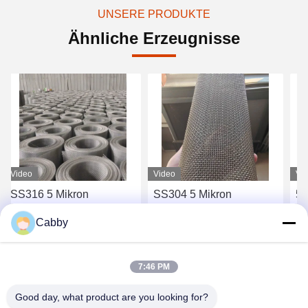
UNSERE PRODUKTE
Ähnliche Erzeugnisse
Video
Video
Video
SS316 5 Mikron
SS304 5 Mikron
5 Mik
Edelstahl-Gitter für
Edelstahlnetz für die
für 
Cabby
Klimaanlage
Funktion gegen Mücken
Wide
Abschirmung
Erhalten Sie besten Preis
Erhalten Sie besten Preis
Erhal
7:46 PM
Good day, what product are you looking for?