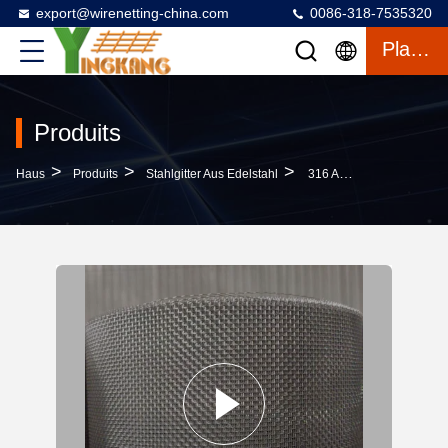
export@wirenetting-china.com
0086-318-7535320
Plaudern
Produits
>
>
>
Haus
Produits
Stahlgitter Aus Edelstahl
316 Architekturalnetz Aus Edelstahl Für Die Renovierung Alter Häuser