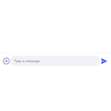
Отправьте
НАШИ ПРОДУКТЫ
Аналогичные продукты
Photo
Video Call
Audio Call