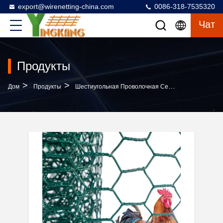
export@wirenetting-china.com
0086-318-7535320
Чат
Продукты
>
>
>
Дом
Продукты
Шестиугольная Проволочная Сетка
Оцинкован