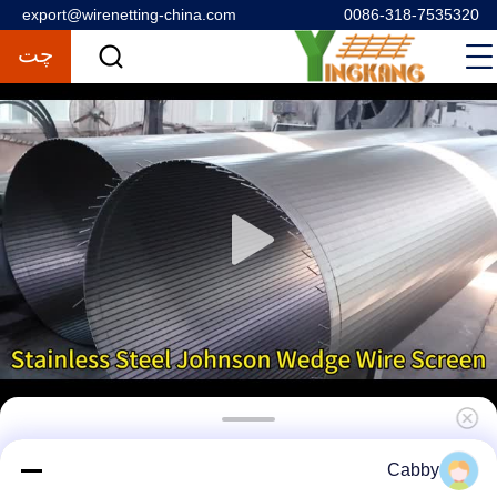
export@wirenetting-china.com
0086-318-7535320
چت
Heavy-Duty Stainless Steel Wedge Wire
Cabby
Mesh Sand Control Filter for Deep Water