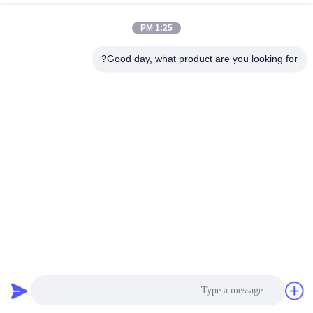
Applications
حالا حرف بزن
درخواست بفرست
1:25 PM
#
Good day, what product are you looking for?
صفحه نمایش سیم گوه ای فولاد ضد زنگ,صفحات سیم گوه ای,مش صفحه
نمایش سیم گوه
Wedge Wire Screen Mesh
#
Wedge Wire Screens
#
شبکه سیم کش از فولاد ضد زنگ
2025-10-21
7 نظرات
Heavy-Duty Stainless Steel Wedge Wire Mesh Screen Sand Control Filter for
Deep Water Product Overview This high-performance filtration equipment is
specifically designed for deepwater oil wells and ...
مشاهده بیشتر
پیام های بازدید کننده
پيغام بذاريد
هنوز اظهارات عمومی وجود ندارد