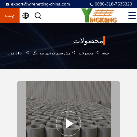
export@wirenetting-china.com
0086-318-7535320
چت
محصولات
>
>
>
خونه
محصولات
مش سیم فولادی ضد زنگ
316 فولاد ضد زنگ تامین کنندگان شبک فلش برای ضد شکستن تجاری