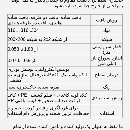
جاسازی شده برای نصب مقاوم به چنگال پایدار که نمی تواند
به راحتی از خارج جدا شود، ثابت شود.
بافت ساده، بافت دو طرفه، بافت ساده
روش بافت
هلندی، بافت دو طرفه هلندی
مواد
304، 316، 316L
شبکه
از شبکه 2x2 به شبکه 200x200
قطر سیم (ملی
از 1.80 تا 0.053
متر)
اندازه سوراخ باز
از 10.9 تا 0.07
(ملی متر)
پولیش الکترولیتی، پوشش پودری
درمان سطح
الکترواستاتیک، PVC، غیرفعال سازی سیم
کششی
رنگ
نقره، سياه، خاکستري، سبز
کلاه لوله کاغذی + فیلم کششی PE + کاغذ
روش بسته بندی
کرفت ضد آب ضخیم + کیسه بافتی PP
برای غربالگری و فیلتر کردن، حصار و
استفاده
حفاظت، تزئین صحنه و پرورش دام استفاده
می شود
ما فقط به عنوان یک تولید کننده و تامین کننده عمده از تمام