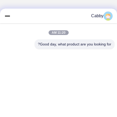
Cabby
11:20 AM
Good day, what product are you looking for?
HEBEI YINGKANG WIRE MESH PRODUCT
CO., LTD.
export@wirenetting-china.com
0086-318-7535320
شماره 1 جاده آن هوا، آن پینگ، هیبی، چین.