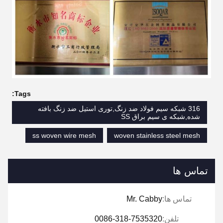
Tags:
316 شبکه سیم فولاد ضد زنگ,توری استیل ضد زنگ بافته
شده,شبکه ی سیم براق SS
ss woven wire mesh
woven stainless steel mesh
تماس ها
تماس ها:
Mr. Cabby
تلفن:
0086-318-7535320