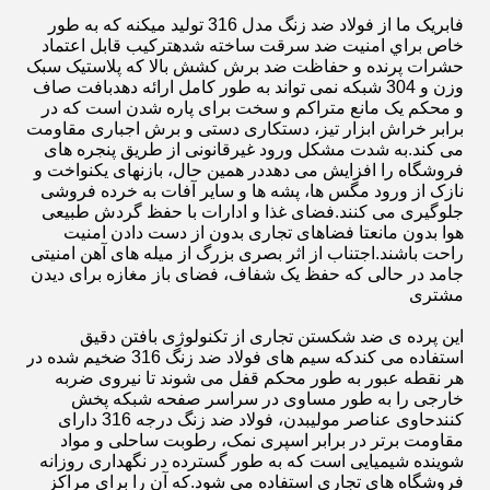
فابريک ما از فولاد ضد زنگ مدل 316 توليد ميکنه که به طور
خاص براي امنيت ضد سرقت ساخته شدهترکیب قابل اعتماد
حشرات پرنده و حفاظت ضد برش کشش بالا که پلاستیک سبک
وزن و 304 شبکه نمی تواند به طور کامل ارائه دهدبافت صاف
و محکم یک مانع متراکم و سخت برای پاره شدن است که در
برابر خراش ابزار تیز، دستکاری دستی و برش اجباری مقاومت
می کند.به شدت مشکل ورود غیرقانونی از طریق پنجره های
فروشگاه را افزایش می دهددر همین حال، بازنهای یکنواخت و
نازک از ورود مگس ها، پشه ها و سایر آفات به خرده فروشی
جلوگیری می کنند.فضای غذا و ادارات با حفظ گردش طبیعی
هوا بدون مانعتا فضاهای تجاری بدون از دست دادن امنیت
راحت باشند.اجتناب از اثر بصری بزرگ از میله های آهن امنیتی
جامد در حالی که حفظ یک شفاف، فضای باز مغازه برای دیدن
مشتری
این پرده ی ضد شکستن تجاری از تکنولوژی بافتن دقیق
استفاده می کندکه سیم های فولاد ضد زنگ 316 ضخیم شده در
هر نقطه عبور به طور محکم قفل می شوند تا نیروی ضربه
خارجی را به طور مساوی در سراسر صفحه شبکه پخش
کنندحاوی عناصر مولیبدن، فولاد ضد زنگ درجه 316 دارای
مقاومت برتر در برابر اسپری نمک، رطوبت ساحلی و مواد
شوینده شیمیایی است که به طور گسترده در نگهداری روزانه
فروشگاه های تجاری استفاده می شود.که آن را برای مراکز