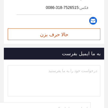
فکس:
0086-318-7526515
حالا حرف بزن
به ما ایمیل بفرست