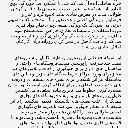
خرید ساحلی ایده آل می کندحتی با عملکرد ضد خوردگی فوق
العاده، این شبکه هنوز عمر خدمت محدودی دارد.قرار گرفتن
طولانی مدت در معرض بقایای نمک، تجمع گرد و غبار و
فرسایش بارندگی فصلی باعث تغییر رنگ سطح و اکسیداسیون
جزئی می شود.که یک ویژگی طبیعی پیری تمام مواد فلزی
مورد استفاده در تاسیسات تجاری خارجی است.سطح سیم
صاف در برابر چرب چسبناک و گردآوری گرد و غبار مقاومت
می کند و باعث کاهش بار تمیز کردن روزانه برای کارکنان
املاک تجاری می شود.
اين شبكه حفاظتي از پرده پرواز، طیف كامل از سناريوهاي
نصب ضد سرقت را پوشش ميدهد.فروشگاه های راحتی و
ساختمان های اداری برای جلوگیری از آفات و تلاش های غیر
مجاز برای ورود. مراکز خریدایستگاه های بنزین و سالن های
نمایشگاه نیز این شبکه را برای پنجره های شیشه ای و دریچه
های خدمات در فضای باز برای اضافه کردن امنیت ثانویه بدون
مسدود کردن خطوط دید عابرین پیاده استفاده می کنند.در
طول پروژه های بازسازی و ارتقاء فروشگاه های تجاری،
پیمانکاران اغلب صفحه های پلاستیکی قدیمی شکننده را با این
شبکه 316 محکم جایگزین می کنند تا هزینه های نگهداری
امنیتی طولانی مدت را کاهش دهند.رولر میش می تواند
متناسب با قاب پنجره های تجاری نامنظم باشد، و می تواند با
قاب های فلزی ضخیم، نوارهای قفل پنهان یا جوش های