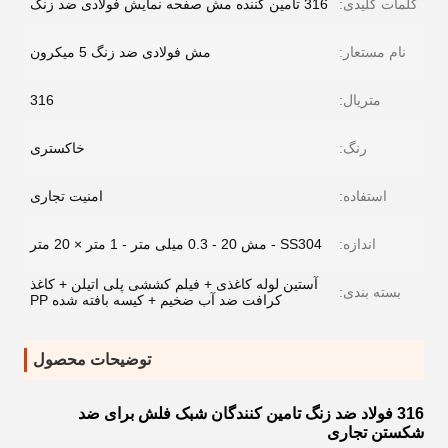
کلمات کلیدی:
316 تامین کننده مش صفحه نمایش فولادی ضد زنگ
نام مستعار:
مش فولادی ضد زنگ 5 میکرون
متریال:
316
رنگ:
خاکستری
استفاده:
امنیت تجاری
اندازه:
SS304 - مش 20 - 0.3 میلی متر - 1 متر × 20 متر
آستین لوله کاغذی + فیلم کششی پلی اتیلن + کاغذ
بسته بندی:
کرافت ضد آب ضخیم + کیسه بافته شده PP
توضیحات محصول
316 فولاد ضد زنگ تامین کنندگان شبک فلش برای ضد
شکستن تجاری