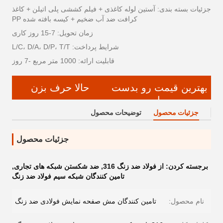
جزئیات بسته بندی: آستین لوله کاغذی + فیلم کششی پلی اتیلن + کاغذ
کرافت ضد آب ضخیم + کیسه بافته شده PP
زمان تحویل: 7-15 روز کاری
شرایط پرداخت: L/C، D/A، D/P، T/T
قابلیت ارائه: 1000 متر مربع -7 روز
بهترین قیمت رو بدست
حالا حرف بزن
بیار
جزئیات محصول
توضیحات محصول
جزئیات محصول
برجسته کردن:
از فولاد ضد زنگ 316
,
ضد شکستن شبکه های تجاری
,
تامین کنندگان شبکه سیم فولاد ضد زنگ
نام محصول:
تامین کنندگان مش صفحه نمایش فولادی ضد زنگ