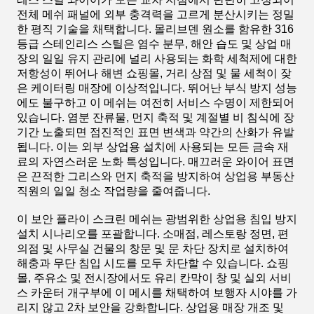
전체 메쉬 패널에 외부 충격력을 고르게 분산시키는 정밀
한 평직 기술을 채택합니다. 몰리브덴 원소를 함유한 316
등급 스테인리스 스틸은 염수 분무, 해안 습도 및 상업 매
장의 일일 유지 관리에 널리 사용되는 화학 세척제에 대한
저항성이 뛰어나 해변 쇼핑몰, 거리 상점 및 물 세척이 잦
은 케이터링 매장에 이상적입니다. 뛰어난 부식 방지 성능
에도 불구하고 이 메쉬는 여전히 서비스 수명이 제한되어
있습니다. 염분 잔류물, 먼지 축적 및 계절별 비 침식에 장
기간 노출되면 점진적인 표면 변색과 약간의 산화가 유발
됩니다. 이는 외부 상업용 설치에 사용되는 모든 금속 재
료의 자연스러운 노화 특성입니다. 매끄러운 와이어 표면
은 끈적한 그리스와 먼지 축적을 방지하여 상업용 부동산
직원의 일일 청소 작업량을 줄여줍니다.
이 보안 플라이 스크린 메쉬는 광범위한 상업용 침입 방지
설치 시나리오를 포괄합니다. 소매점, 레스토랑 정면, 편
의점 및 사무실 건물의 창문 및 문 차단 장치로 설치하여
해충과 무단 침입 시도를 모두 차단할 수 있습니다. 쇼핑
몰, 주유소 및 전시장에서도 유리 칸막이 창 및 실외 서비
스 카운터 개구부에 이 메시를 채택하여 보행자 시야를 가
리지 않고 2차 보안을 강화합니다. 상업용 매장 개조 및