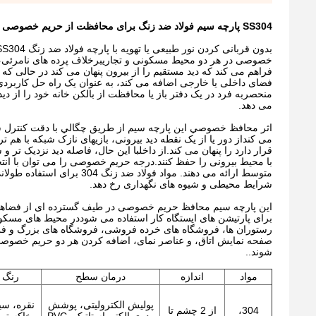
SS304 پارچه سیم فولاد ضد زنگ برای محافظت از حریم خصوصی
خصوصی در هر دو محیط مسکونی و تجاریبرخلاف پرده های نامرئی، کور
فراهم می کند که دید مستقیم را از بیرون پنهان می کند در حالی که
فضای داخلی یا خارجی اضافه می کند، به عنوان یک راه حل کاربردی
منحصربه فرد در یک دفتر باز یا محافظت از بالکن خانه خود را از د
می دهد.
اثر محافظ خصوصي اين پارچه سيم از طریق چگالي با دقت کنترل شده
می کنداز دور یا از یک نقطه دید بیرونی، بازیهای نازک شبکه با ه
قرار دارد را پنهان می کند.از داخلبا این حال، فاصله دید نزدیک ت
با محیط بیرونی را حفظ کنند.درجه حریم خصوصی را می توان با انتخ
متوسط ارائه می دهند. مواد
شرایط محیطی و شیوه های نگهداری رخ دهد.
این پارچه سیم محافظ حریم خصوصی در طیف گسترده ای از فضاه
برای پارتیشن های ایستگاه کار استفاده می شوددر محیط های مسکو
رستوران ها، فروشگاه های خرده فروشی، فروشگاه های بزرگ و فروشگا
صفحه نمایش اتاق، و عناصر نمای، اضافه کردن هر دو حریم خصوص
شوند..
مواد
اندازه
درمان سطح
رنگ
پولیش الکترولیتی، پوشش
نقره، سي
304،
از 2 چشم تا