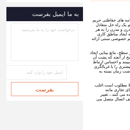
به ما ایمیل بفرست
ر خاص برای برنامه های حفاظتی حریم
م یک راه حل متعادل
رن و مدرن را به هر
 ایجاد مناطق کاری
ریم خصوصی سنتی ارائه
طح، مانع بینایی ایجاد
ضح از آنچه که پشت آن
بینند و احساس ارتباط
شتری را با غربالگری
ت با گذشت زمان بسته به
لا مطلوب است.اغلب
بفرست
 تجاری مانند
می کنند.، تغییر
تلف اتصال متصل می