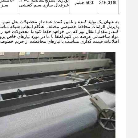
پودری الکترواستاتیک، PVC،
خاکستر
316,316L
500 چشم
غیرفعال سازی سیم کششی
سبز
پذیرش الزامات محافظ خصوصی مختلف. هنگام انتخاب شبکه مناسب 
کنند،و مقدار انتقال نور که می خواهید حفظ کنیدما محصولات خود 
مواد ساختمانی عرضه می کنیم.لطفا با ما در مورد نیازهای خاص پر
اطلاعات قیمت گذاری متناسب با نیازهای محافظت از حریم خصوصی 