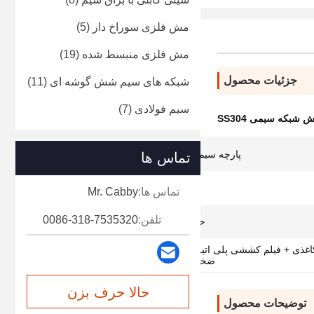
مش فلزی سوراخ دار
(5)
مش فلزی منبسط شده
(19)
جزئیات محصول
شبکه های سیم شش گوشه ای
(11)
سیم فولادی
(7)
شبکه سیمی SS304
پارچه سیم فولادی ضد زنگ SS304
تماس ها
304
تماس ها:
Mr. Cabby
تلفن:
0086-318-7535320
حفاظت از حریم خصوصی
کاغذی + فیلم کششی پلی اتیلن + کاغذ کرافت ضد آب
ضخیم + کیسه بافته شده PP
حالا حرف بزن
توضیحات محصول