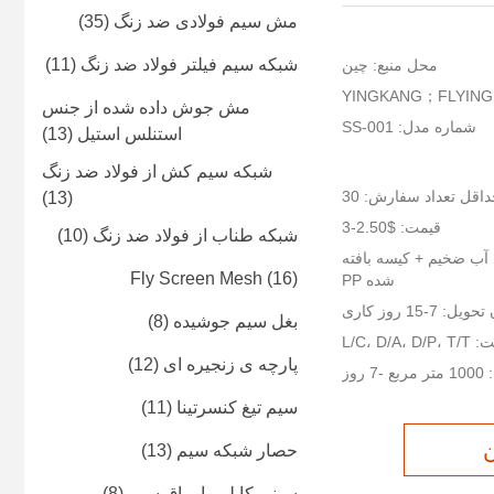
مش سیم فولادی ضد زنگ
(35)
شبکه سیم فیلتر فولاد ضد زنگ
(11)
محل منبع: چین
مش جوش داده شده از جنس
شماره مدل: SS-001
استنلس استیل
(13)
شبکه سیم کش از فولاد ضد زنگ
اقل تعداد سفارش: 30
(13)
قیمت: $2.50-3
شبکه طناب از فولاد ضد زنگ
(10)
 آب ضخیم + کیسه بافته
Fly Screen Mesh
(16)
شده PP
ل: 7-15 روز کاری
بغل سیم جوشیده
(8)
L/C، D
پارچه ی زنجیره ای
(12)
روز
سیم تیغ کنسرتینا
(11)
ن
حصار شبكه سيم
(13)
سینی کابلی با براق سیم
(8)