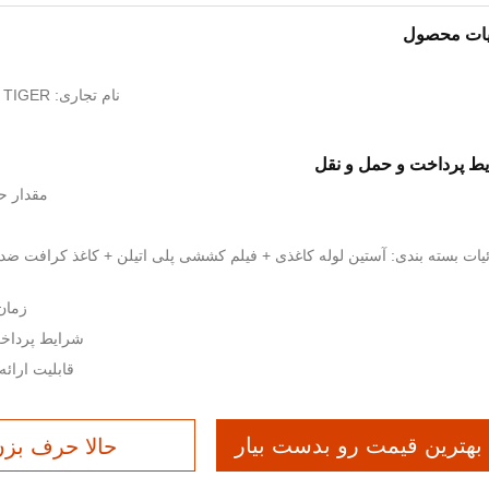
یات محصول
نام تجاری: YINGKANG；FLYING TIGER
ط پرداخت و حمل و نقل
مقدار حد
یات بسته بندی: آستین لوله کاغذی + فیلم کششی پلی اتیلن + کاغذ کرافت ضد
زمان تحوی
شرایط پرداخت: /A، D/P، T/T
قابلیت ارائه: 1000 متر مربع -7 
بهترین قیمت رو بدست بیار
حالا حرف بز