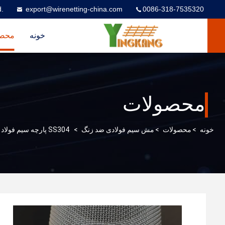
d.
export@wirenetting-china.com
0086-318-7535320
خونه
محصو
محصولات
خونه
>
محصولات
>
مش سیم فولادی ضد زنگ
>
SS304 پارچه سیم فولاد ضد زنگ برای محافظت از حریم خصوصی