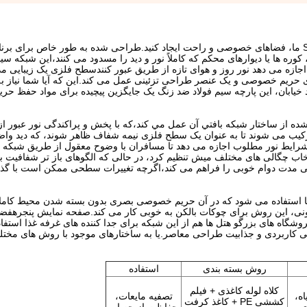
بدون قربانی کردن نور طبیعی یا تهویه با پارچه فولاد ضد زنگ SS304 ما، فضاهای خصوصی و راحت ایجاد کنید.طراحی شده به طو
ه ها یا دیوارهای محکم که کاملاً نور و دید را مسدود می کنند،این شبکه سی
 اجازه می دهد نور روز و هوای تازه از طریق عبور کنندسطح فلزی یک زیبایی مد
 حریم خصوصی و یک عنصر طراحی تزئینی عمل می کند.این که آیا شما نیاز به
ید خیابان، این پارچه سیم فولاد ضد زنگ یک جایگزین پیچیده برای مواد حفظ ح
 از ساختار شبكه بافتي آن عمل مي کند،که با پخش و پراکندگی نور عبور از س
م ترکیب می شوند تا به عنوان یک سطح فلزی نیمه شفاف ظاهر شوند، که دید وا
ر و شرایط نور مطلوب اجازه می دهد تا مسافران با وضوح معقول از طریق شبکه ب
اب چگالی های مختلف میش تنظیم کرد، در حالی که الگوهای باز تر شفافیت بی
 فولاد ضد زنگ 304 برای استفاده طولانی مدت دوام خوبی را فراهم می کند،اگرچه تغییرات سطحی ممکن اس
ا استفاده می شود که در آن حریم خصوصی بصری بدون بسته شدن محیط کام
نی، این روش برای چوکات بالکن به خوبی کار می کند.صفحه نمایش پنجرهفضای
ه های بزرگو هتل ها هم از این شبکه برای جدا کننده های غرفه غذا استفاده 
ی کاربردی و جذابیت طراحی معاصر.یا به ساختارهای موجود با روش های مخ
روش بسته بندی
استفاده
کلاه لوله کاغذی + فیلم
اه،
تصفیه مایعات،
کششی PE + کاغذ کرفت