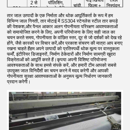
पीई खिंचाव
तरल
2 से
पॉलिशिंग,
चांदी,
फिल्म +
निस्पंदन,
304,
500
इलेक्ट्रोस्टैटिक
काला,
मोटी पानी
बाड़ लगाने
316,316L
जाल
पाउडर कोटिंग,
तार जाल उत्पादों के एक निर्माता और थोक आपूर्तिकर्ता के रूप में हम
ग्रे, हरा
प्रतिरोधी
की सुरक्षा,
तक
पीवीसी, वायर
विभिन्न जाल गिनती, तार मोटाई में SS304 स्टेनलेस स्टील तार कपड़े
क्राफ्ट पेपर
सजावट
ड्रॉइंग पैसिवेशन
की पेशकश,और पैनल आकार अलग गोपनीयता परिरक्षण आवश्यकताओं
+ पीपी बुना
को समायोजित करने के लिए. अपनी परियोजना के लिए सही जाल का
हुआ बैग
चयन करते समय, गोपनीयता के वांछित स्तर, दूर से जो दर्शकों को देख रहे
होंगे, जैसे कारकों पर विचार करें,और प्रकाश संचरण की मात्रा आप बनाए
रखना चाहते हैंहम अपने उत्पादों को प्रतिस्पर्धी थोक मूल्य पर वास्तुकला
फर्मों, इंटीरियर डिजाइनरों, निर्माण ठेकेदारों और निर्माण सामग्री खुदरा
विक्रेताओं को आपूर्ति करते हैं।कृपया अपनी विशिष्ट परियोजना
आवश्यकताओं के साथ हमसे संपर्क करें, और हमारी टीम आपको सबसे
उपयुक्त जाल विनिर्देशों का चयन करने में मदद करेगी और आपकी
गोपनीयता सुरक्षा आवश्यकताओं के अनुरूप मूल्य निर्धारण जानकारी
प्रदान करेगी।