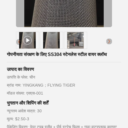
गोपनीयता संरक्षण के लिए SS304 स्टेनलेस स्टील वायर क्लॉथ
उत्पाद का विवरण
उत्पत्ति के प्लेस: चीन
ब्रांड नाम: YINGKANG；FLYING TIGER
मॉडल संख्या: एसएस-001
भुगतान और शिपिंग की शर्तें
न्यूनतम आदेश मात्रा: 30
मूल्य: $2.50-3
पैकेजिंग विवरण: पेपर ट्यूब स्लीव + पीई स्ट्रेच फिल्म + गाढ़ा वाटरप्रूफ क्राफ्ट