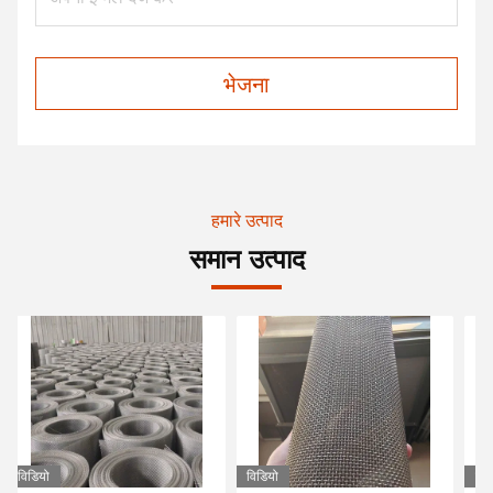
भेजना
हमारे उत्पाद
समान उत्पाद
विडियो
विडियो
विड