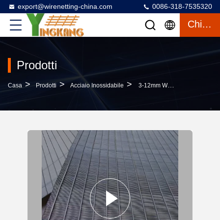
export@wirenetting-china.com
0086-318-7535320
Chiacchierata
Prodotti
>
>
>
Casa
Prodotti
Acciaio Inossidabile
3-12mm Whedge Wire Screen Pipe Con Filo Per Filtro