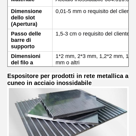
Dimensione
0,01-5 mm o requisito del cliente
dello slot
(Apertura)
Passo delle
1,5-3 cm o requisito del cliente
barre di
supporto
Dimensioni
1*2 mm, 2*3 mm, 1,2*2 mm, 1,5*
del filo a
mm o altri
cuneo
Espositore per prodotti in rete metallica a
Dimensioni
2*3 mm, 3*4 mm, 3*4,6 mm o altr
cuneo in acciaio inossidabile
delle barre di
supporto