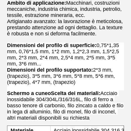
Ambito di applicazione:
Macchinari, costruzioni
meccaniche, industria chimica, industria, petrolio,
tessile, estrazione mineraria, ecc.
Artigianato avanzato: la lavorazione è meticolosa,
prestando attenzione ad ogni dettaglio. La texture
è robusta e non si deforma facilmente.
Dimensioni del profilo di superficie:
0,75*1,35 
mm, 0,76*1,5 mm, 1*2 mm, 1,2*2,3 mm, 1,5*2,5 
mm, 2*3 mm, 2*4 mm, 2,5*4 mm, 2*5 mm, 3*5 
mm, 3*6 mm...
Dimensioni del profilo supportato:
2*3 mm, 
(trapezio), 3*5 mm, 3*6 mm, 5*8 ​​mm, 5*6 mm, 
(trapezio), 4*7 mm, (trapezio)
Schermo a cuneo
Scelta dei materiali
:
Acciaio 
inossidabile 304/304L/316/316L, filo di ferro a 
basso tenore di carbonio, filo zincato a caldo e filo 
in lega di alluminio, filo di monel, filo di inconel, 
altri materiali disponibili su richiesta
Materiale
Acciaio inossidabile 304.316.316, 