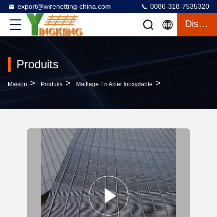
export@wirenetting-china.com
0086-318-7535320
Discuter
Produits
>
>
>
Maison
Produits
Maillage En Acier Inoxydable
Pipe À Écran De Fi