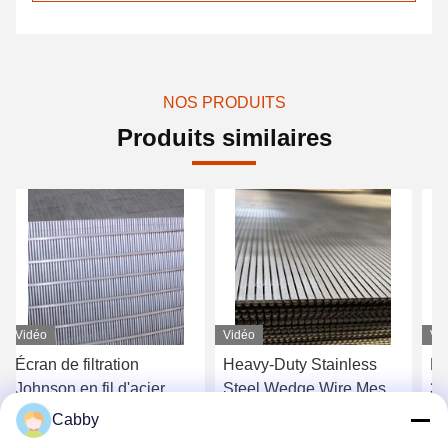
NOS PRODUITS
Produits similaires
Vidéo
Vidéo
Vi
Écran de filtration
Heavy-Duty Stainless
Éc
Johnson en fil d'acier
Steel Wedge Wire Mesh
30
inoxydable 304 316L,
Sand Control Filter for
en
Cabby
fente 1x2mm 2x3mm
Deep Water Applications
Obtenez le meilleur prix
Obtenez le meilleur prix
O