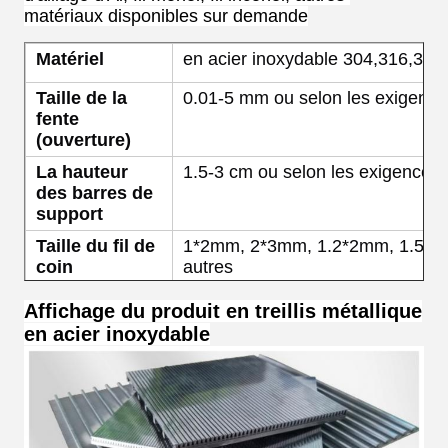
matériaux disponibles sur demande
Matériel
en acier inoxydable 304,316,316, 
Taille de la
0.01-5 mm ou selon les exigences
fente
(ouverture)
La hauteur
1.5-3 cm ou selon les exigences d
des barres de
support
Taille du fil de
1*2mm, 2*3mm, 1.2*2mm, 1.5*2
coin
autres
Taille des
2*3 mm, 3*4 mm, 3*4,6 mm ou a
Affichage du produit en treillis métallique
barres de
en acier inoxydable
support