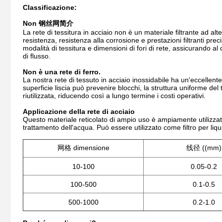
Classificazione:
Non 钢丝网简介
La rete di tessitura in acciaio non è un materiale filtrante ad alt
resistenza, resistenza alla corrosione e prestazioni filtranti preci
modalità di tessitura e dimensioni di fori di rete, assicurando a
di flusso.
Non è una rete di ferro.
La nostra rete di tessuto in acciaio inossidabile ha un'eccellente 
superficie liscia può prevenire blocchi, la struttura uniforme del t
riutilizzata, riducendo così a lungo termine i costi operativi.
Applicazione della rete di acciaio
Questo materiale reticolato di ampio uso è ampiamente utilizzat
trattamento dell'acqua. Può essere utilizzato come filtro per liqu
网格 dimensione
线径 ((mm)
10-100
0.05-0.2
100-500
0.1-0.5
500-1000
0.2-1.0