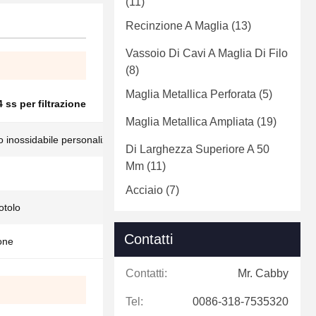
(11)
Recinzione A Maglia
(13)
Vassoio Di Cavi A Maglia Di Filo
(8)
Maglia Metallica Perforata
(5)
 ss per filtrazione
Maglia Metallica Ampliata
(19)
io inossidabile personalizzabile per filtrazione
Di Larghezza Superiore A 50
Mm
(11)
Acciaio
(7)
otolo
Contatti
ione
Contatti:
Mr. Cabby
Tel:
0086-318-7535320