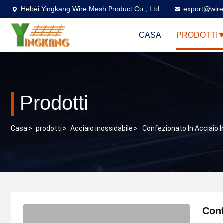
Hebei Yingkang Wire Mesh Product Co., Ltd.
export@wire
CASA
PRODOTTI
Prodotti
Casa
>
prodotti
>
Acciaio inossidabile
>
Confezionato In Acciaio I
Conf