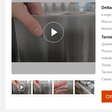
Detta
Luogo 
Marca
Numer
Termi
Quanti
Prezzo
Imballa
Tempi 
Termin
Capaci
Ot