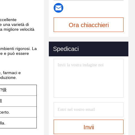
eccellente
Ora chiacchieri
re una varietà di
a migliore velocità
Spedicaci
ambienti rigorosi. La
lire e può essere
, farmaci e
roduzione.
?级
粗
certo.
la.
Invii