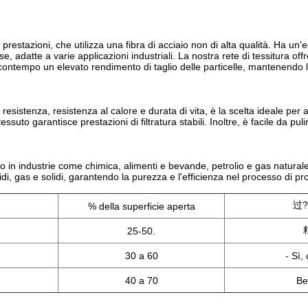
e prestazioni, che utilizza una fibra di acciaio non di alta qualità. Ha un'
se, adatte a varie applicazioni industriali. La nostra rete di tessitura off
l contempo un elevato rendimento di taglio delle particelle, mantenendo l
resistenza, resistenza al calore e durata di vita, è la scelta ideale per 
essuto garantisce prestazioni di filtratura stabili. Inoltre, è facile da pu
o in industrie come chimica, alimenti e bevande, petrolio e gas naturale
idi, gas e solidi, garantendo la purezza e l'efficienza nel processo di p
过?
% della superficie aperta
25-50.
30 a 60
- Sì, 
40 a 70
Bel