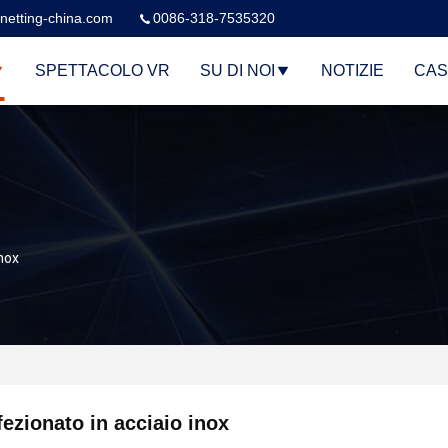
netting-china.com
0086-318-7535320
SPETTACOLO VR
SU DI NOI
NOTIZIE
CAS
nox
ezionato in acciaio inox