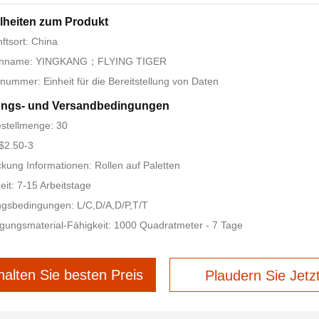
lheiten zum Produkt
ftsort: China
nname: YINGKANG；FLYING TIGER
nummer: Einheit für die Bereitstellung von Daten
ungs- und Versandbedingungen
stellmenge: 30
 $2.50-3
kung Informationen: Rollen auf Paletten
zeit: 7-15 Arbeitstage
gsbedingungen: L/C,D/A,D/P,T/T
gungsmaterial-Fähigkeit: 1000 Quadratmeter - 7 Tage
halten Sie besten Preis
Plaudern Sie Jetz