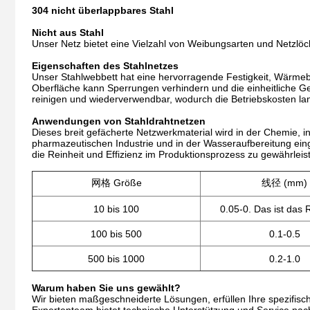
304 nicht überlappbares Stahl
Nicht aus Stahl
Unser Netz bietet eine Vielzahl von Weibungsarten und Netzlöch
Eigenschaften des Stahlnetzes
Unser Stahlwebbett hat eine hervorragende Festigkeit, Wärmeb
Oberfläche kann Sperrungen verhindern und die einheitliche Gew
reinigen und wiederverwendbar, wodurch die Betriebskosten lan
Anwendungen von Stahldrahtnetzen
Dieses breit gefächerte Netzwerkmaterial wird in der Chemie, in
pharmazeutischen Industrie und in der Wasseraufbereitung eing
die Reinheit und Effizienz im Produktionsprozess zu gewährleis
网格 Größe
线径 (mm)
10 bis 100
0.05-0. Das ist das 
100 bis 500
0.1-0.5
500 bis 1000
0.2-1.0
Warum haben Sie uns gewählt?
Wir bieten maßgeschneiderte Lösungen, erfüllen Ihre spezifisch