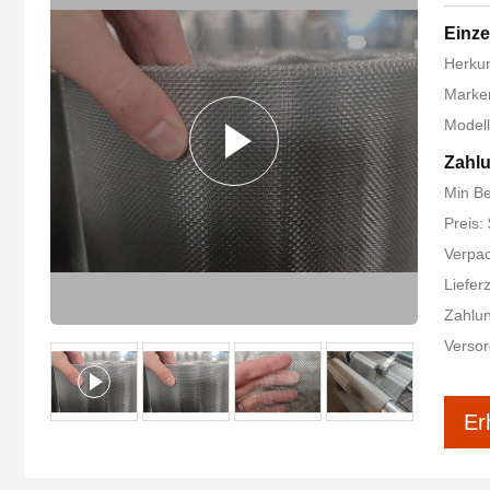
Einze
Herkun
Marke
Modell
Zahl
Min Be
Preis:
Verpac
Liefer
Zahlun
Versor
Er