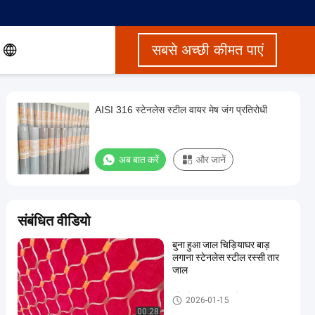
सबसे अच्छी कीमत पाएं
AISI 316 स्टेनलेस स्टील वायर मेष जंग प्रतिरोधी
अब बात करें
और जानें
संबंधित वीडियो
बुना हुआ जाल चिड़ियाघर बाड़
लगाना स्टेनलेस स्टील रस्सी तार
जाल
स्टेनलेस स्टील वायर मेष
2026-01-15
00:28