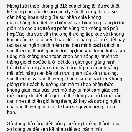
Mạng lưới thép không gỉ 316 của chúng tôi được thiết
kế riêng cho các dự án cách ly sân thượng, tạo ra sự
cân bằng hoàn hảo giữa sự phân chia không
gian,chống thời tiết ven biển và các hiệu ứng trang trí tối
giản mà các bức tường phân vùng rắn không thể phù
hợpCác khu vực sân thượng thường tiếp xúc với không
khí ngoài trời, gió biển hoặc độ ẩm nặng, và lưới dệt này
tạo ra các ngăn cách mềm mại bán minh bạch để chia
sân thượng thành giải trí độc lập,khu vực trồng trọt và ăn
uống mà không hoàn toàn chặn ánh sáng tự nhiên và
thông gió chéoCác lưới dệt đơn giản gọn gàng hình
thành hiệu ứng ánh sáng và bóng lớp dưới ánh sáng
mặt trời, nâng cao kết cấu trực quan của sân thượng,
sân thượng và sân thượng khách sạn ngoài trời.Không
giống như cách ly tường rắn mà thu hẹp nhận thức
không gian, cấu trúc lưới mở duy trì một cảm giác cởi
mở, trong khi dệt nhỏ gọn có thể đóng vai trò là một rào
cản nhẹ để chặn gió lang thang,lá bay và đường ngắm
của sân thượng liền kề để bảo vệ quyền riêng tư cơ
bản.
Sử dụng thủ công dệt thông thường trưởng thành, mỗi
sợi cong và dệt xen kẽ nhau để tạo thành một