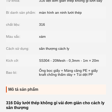
Từ khóa:
316 dệt đơn giản thép không gỉ lưới dây
Bí danh sản phẩm:
màn hình an ninh lưới thép
chất liệu:
316
Màu sắc:
xám
Cách sử dụng:
sân thượng cách ly
Kích cỡ:
SS304 - 20Mesh - 0,3mm - 1m × 20m
Ống bọc giấy + Màng căng PE + giấy
Bao bì:
kraft chống thấm dày + Túi dệt PP
Mô tả sản phẩm
316 Dây lưới thép không gỉ vải đơn giản cho cách ly
sân thượng