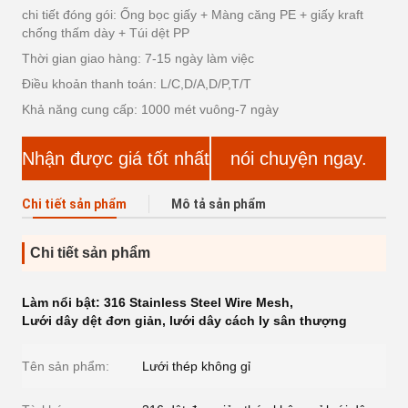
chi tiết đóng gói: Ống bọc giấy + Màng căng PE + giấy kraft
chống thấm dày + Túi dệt PP
Thời gian giao hàng: 7-15 ngày làm việc
Điều khoản thanh toán: L/C,D/A,D/P,T/T
Khả năng cung cấp: 1000 mét vuông-7 ngày
Nhận được giá tốt nhất
nói chuyện ngay.
Chi tiết sản phẩm
Mô tả sản phẩm
Chi tiết sản phẩm
Làm nổi bật:
316 Stainless Steel Wire Mesh
,
Lưới dây dệt đơn giản
,
lưới dây cách ly sân thượng
Tên sản phẩm:
Lưới thép không gỉ