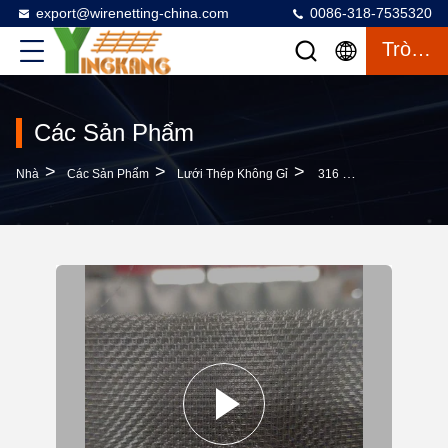
export@wirenetting-china.com
0086-318-7535320
Trò Chuyện
Các Sản Phẩm
>
>
>
Nhà
Các Sản Phẩm
Lưới Thép Không Gỉ
316 Dây Lưới Thép Không Gỉ Vải Đơn Giản Cho Cách Ly Sân Thượng