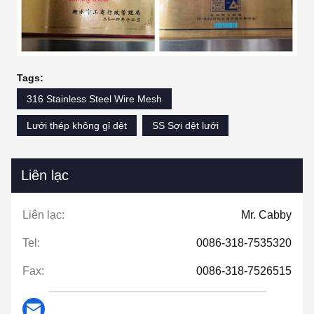
Tags:
316 Stainless Steel Wire Mesh
Lưới thép không gỉ dệt
SS Sợi dệt lưới
Liên lạc
Liên lạc:
Mr. Cabby
Tel:
0086-318-7535320
Fax:
0086-318-7526515