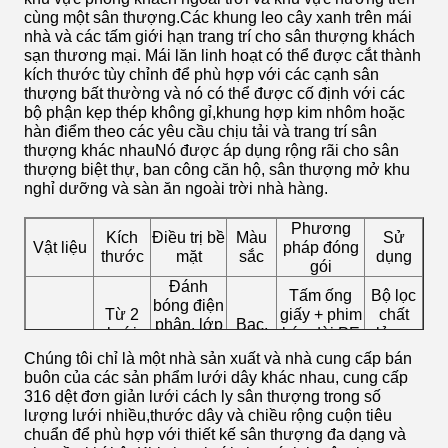
cùng một sân thượng.Các khung leo cây xanh trên mái
nhà và các tấm giới hạn trang trí cho sân thượng khách
sạn thương mại. Mái lăn linh hoạt có thể được cắt thành
kích thước tùy chỉnh để phù hợp với các cạnh sân
thượng bất thường và nó có thể được cố định với các
bộ phận kẹp thép không gỉ,khung hợp kim nhôm hoặc
hàn điểm theo các yêu cầu chịu tải và trang trí sân
thượng khác nhauNó được áp dụng rộng rãi cho sân
thượng biệt thự, ban công căn hộ, sân thượng mở khu
nghỉ dưỡng và sàn ăn ngoài trời nhà hàng.
Phương
Kích
Điều trị bề
Màu
Sử
Vật liệu
pháp đóng
thước
mặt
sắc
dụng
gói
Đánh
Tấm ống
Bộ lọc
bóng điện
Từ 2
giấy + phim
chất
phân, lớp
Bạc,
lưới
kéo dài PE
lỏng,
304,
phủ bột
đen,
đến
+ giấy kraft
bảo vệ
Chúng tôi chỉ là một nhà sản xuất và nhà cung cấp bán
316,316L
điện tĩnh,
xám,
500
chống nước
hàng
buôn của các sản phẩm lưới dây khác nhau, cung cấp
PVC, thụ
xanh
lưới
dày + túi dệt
rào,
316 dệt đơn giản lưới cách ly sân thượng trong số
động kéo
PP
trang trí
lượng lưới nhiều,thước dây và chiều rộng cuộn tiêu
dây
chuẩn để phù hợp với thiết kế sân thượng đa dạng và