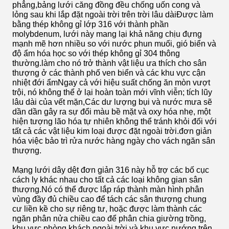
phẳng,bảng lưới căng đồng đều chống uốn cong và
lỏng sau khi lắp đặt ngoài trời trên trời lâu dàiĐược làm
bằng thép không gỉ lớp 316 với thành phần
molybdenum, lưới này mang lại khả năng chịu đựng
mạnh mẽ hơn nhiều so với nước phun muối, gió biển và
độ ẩm hóa học so với thép không gỉ 304 thông
thường.làm cho nó trở thành vật liệu ưa thích cho sân
thượng ở các thành phố ven biển và các khu vực cận
nhiệt đới ẩmNgay cả với hiệu suất chống ăn mòn vượt
trội, nó không thể ở lại hoàn toàn mới vĩnh viễn; tích lũy
lâu dài của vết mặn,Các dư lượng bụi và nước mưa sẽ
dần dần gây ra sự đổi màu bề mặt và oxy hóa nhẹ, một
hiện tượng lão hóa tự nhiên không thể tránh khỏi đối với
tất cả các vật liệu kim loại được đặt ngoài trời.đơn giản
hóa việc bảo trì rửa nước hàng ngày cho vách ngăn sân
thượng.
Mạng lưới dây dệt đơn giản 316 này hỗ trợ các bố cục
cách ly khác nhau cho tất cả các loại không gian sân
thượng.Nó có thể được lắp ráp thành màn hình phân
vùng đầy đủ chiều cao để tách các sân thượng chung
cư liền kề cho sự riêng tư, hoặc được làm thành các
ngăn phân nửa chiều cao để phân chia giường trồng,
khu vực phòng khách ngoài trời và khu vực nướng trên