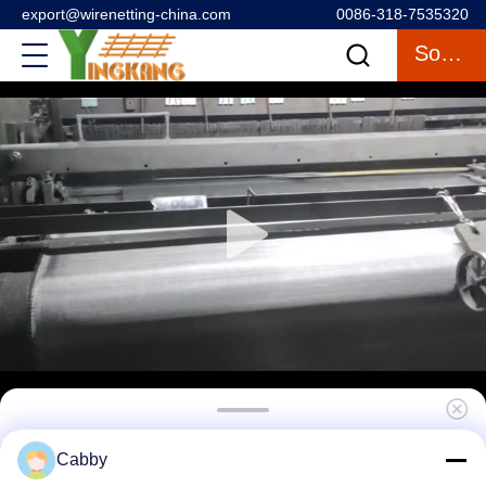
export@wirenetting-china.com
0086-318-7535320
Sohbet
304 Balkon Koruması için Çelik Tel Ağı
Cabby