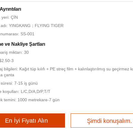
Ayrıntıları
yeri: ÇİN
 adı: YINGKANG；FLYING TIGER
 numarası: SS-001
 ve Nakliye Şartları
pariş miktarı: 30
 $2.50-3
 bilgileri: Kağıt tüp kılıfı + PE streç film + kalınlaştırılmış su geçirmez 
a çanta
 süresi: 7-15 iş günü
koşulları: L/C,D/A,D/P,T/T
k temini: 1000 metrekare-7 gün
En İyi Fiyatı Alın
Şimdi konuşalım.