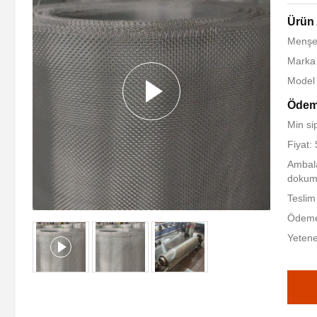
Ürün 
Menşe 
Marka
Model
Ödeme
Min si
Fiyat:
Ambalaj
dokum
Teslim
Ödeme 
Yetene