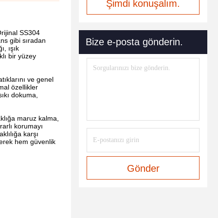
Şimdi konuşalım.
Orijinal SS304
ns gibi sıradan
Bize e-posta gönderin.
ı, ışık
lı bir yüzey
tıklarını ve genel
al özellikler
sıkı dokuma,
aklığa maruz kalma,
rarlı korumayı
aklılığa karşı
derek hem güvenlik
Gönder