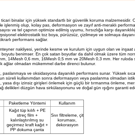
icari binalar için yüksek standartlı bir güvenlik koruma malzemesidir. 
e işlenmiş olup, kolay pas, deformasyon ve zayıf anti-meraklı performa
sayısı ve tel çapının optimize edilmiş uyumu, hırsızlığa karşı dayanıklılığ
siyonel elektrostatik toz boya, pürüzsüz, çizilmeye ve solmaya dayanık
ikrarlı performans sağlar.
 konteyner nakliyesi, yerinde kesme ve kurulum için uygun olan ve inşaat a
l boyutu benimser. En çok satan boyutlar da dahil olmak üzere tüm norm
0,9 mm, 14Mesh 0,6 mm, 16Mesh 0,5 mm ve 20Mesh 0,3 mm. Her ruloda 
evşek ağlar olmadan mükemmel darbe direnci bulunur.
ık, paslanmaya ve oksidasyona dayanıklı performans sunar. Yüksek sıc
uzun süreli kullanımdan sonra deformasyon veya paslanma olmadan istik
da, yasa dışı izinsiz girişleri önlemek için güçlü bir tırmanma önleme, mer
ağ delikleri düzgün hava sirkülasyonunu ve doğal gün ışığını garanti e
Paketleme Yöntemi
Kullanım
Kağıt tüp kılıfı + PE
streç film +
Sıvı filtreleme, çit
kalınlaştırılmış su
koruması,
geçirmez kraft kağıt +
dekorasyon
PP dokuma çanta