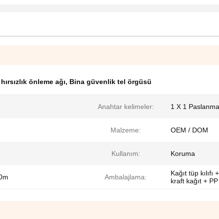
hırsızlık önleme ağı
,
Bina güvenlik tel örgüsü
Anahtar kelimeler:
1 X 1 Paslanma
Malzeme:
OEM / DOM
Kullanım:
Koruma
Kağıt tüp kılıfı
20m
Ambalajlama:
kraft kağıt + P