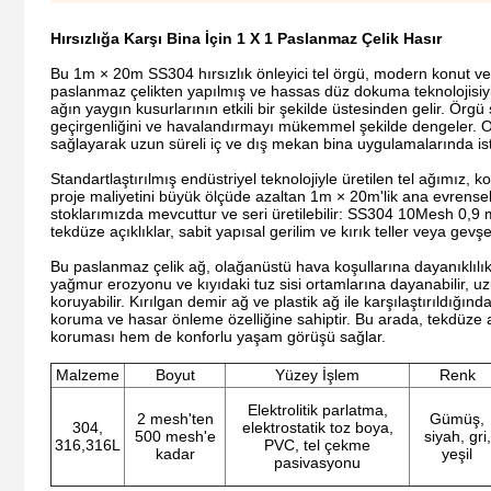
Hırsızlığa Karşı Bina İçin 1 X 1 Paslanmaz Çelik Hasır
Bu 1m × 20m SS304 hırsızlık önleyici tel örgü, modern konut ve t
paslanmaz çelikten yapılmış ve hassas düz dokuma teknolojisiyl
ağın yaygın kusurlarının etkili bir şekilde üstesinden gelir. Örgü 
geçirgenliğini ve havalandırmayı mükemmel şekilde dengeler. Op
sağlayarak uzun süreli iç ve dış mekan bina uygulamalarında ist
Standartlaştırılmış endüstriyel teknolojiyle üretilen tel ağımız,
proje maliyetini büyük ölçüde azaltan 1m × 20m'lik ana evrense
stoklarımızda mevcuttur ve seri üretilebilir: SS304 10Mesh 
tekdüze açıklıklar, sabit yapısal gerilim ve kırık teller veya g
Bu paslanmaz çelik ağ, olağanüstü hava koşullarına dayanıklıl
yağmur erozyonu ve kıyıdaki tuz sisi ortamlarına dayanabilir, 
koruyabilir. Kırılgan demir ağ ve plastik ağ ile karşılaştırıldığın
koruma ve hasar önleme özelliğine sahiptir. Bu arada, tekdüze 
koruması hem de konforlu yaşam görüşü sağlar.
Malzeme
Boyut
Yüzey İşlem
Renk
Elektrolitik parlatma,
2 mesh'ten
Gümüş,
304,
elektrostatik toz boya,
500 mesh'e
siyah, gri,
316,316L
PVC, tel çekme
kadar
yeşil
pasivasyonu