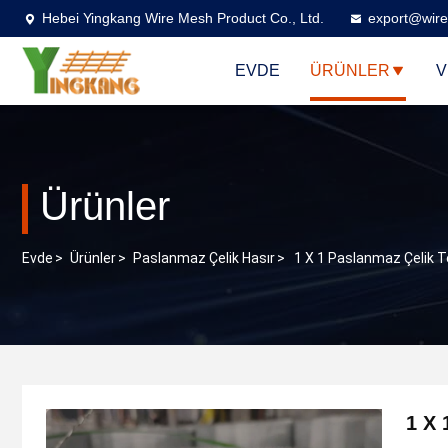
Hebei Yingkang Wire Mesh Product Co., Ltd.
export@wire
EVDE
ÜRÜNLER
V
Ürünler
Evde
>
Ürünler
>
Paslanmaz Çelik Hasır
>
1 X 1 Paslanmaz Çelik Tel
1 X 