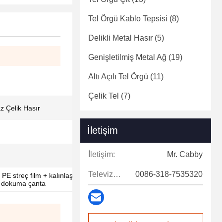
Tel Örgü Kablo Tepsisi
(8)
Delikli Metal Hasır
(5)
Genişletilmiş Metal Ağ
(19)
Altı Açılı Tel Örgü
(11)
Çelik Tel
(7)
z Çelik Hasır
İletişim
İletişim:
Mr. Cabby
Televizyon:
0086-318-7535320
 + PE streç film + kalınlaştırılmış su geçirmez
P dokuma çanta