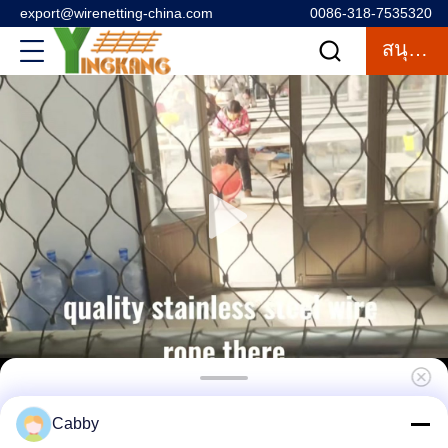
export@wirenetting-china.com
0086-318-7535320
สนุกสนาน
สายใย สวนสัตว์ รั้ว สายใยเหล็กไร้ขัด สายใย
Cabby